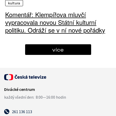
kultura
Komentář: Klempířova mluvčí
vypracovala novou Státní kulturní
politiku. Odráží se v ní nové pořádky
více
261 136 113