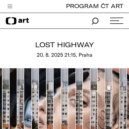
PROGRAM ČT ART
Česká televize
Zpravodajství
Sport
LOST HIGHWAY
iVysílání
20. 8. 2025 21:15, Praha
TV program
Pro děti
edu
Vše o ČT