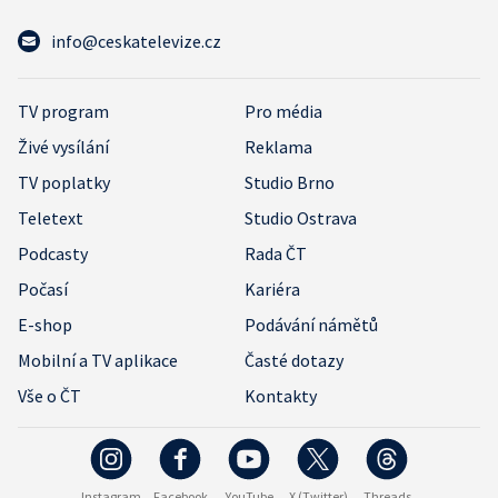
info@ceskatelevize.cz
TV program
Pro média
Živé vysílání
Reklama
TV poplatky
Studio Brno
Teletext
Studio Ostrava
Podcasty
Rada ČT
Počasí
Kariéra
E-shop
Podávání námětů
Mobilní a TV aplikace
Časté dotazy
Vše o ČT
Kontakty
Instagram
Facebook
YouTube
X (Twitter)
Threads