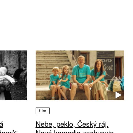
film
á
Nebe, peklo, Český ráj.
 domů“
Nová komedie zachycuje