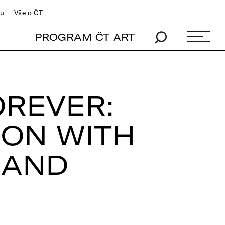
du
Vše o ČT
PROGRAM ČT ART
OREVER:
CON WITH
BAND