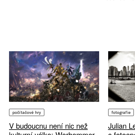
počítačové hry
fotografie
V budoucnu není nic než
Julian L
kulturní válka: Warhammer
s fotoap