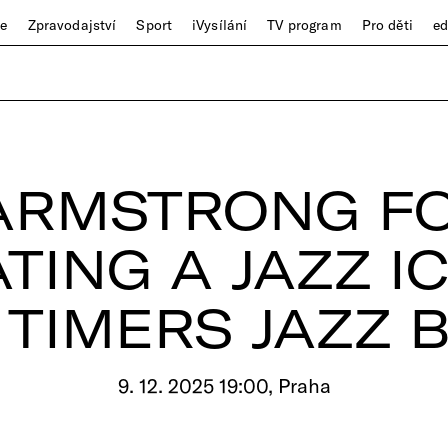
ze
Zpravodajství
Sport
iVysílání
TV program
Pro děti
e
ARMSTRONG F
TING A JAZZ I
 TIMERS JAZZ 
9. 12. 2025 19:00, Praha