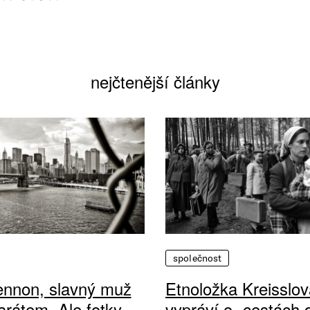
nejčtenější články
společnost
ennon, slavný muž
Etnoložka Kreisslov
arátem. Ale fotky
vypráví o „cestách