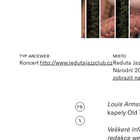
TYP AKCE
WEB
MÍSTO
Koncert
http://www.redutajazzclub.cz
Reduta Ja
Národní 20
zobrazit 
Louis Armst
FB
kapely Old 
𝕏
Veškeré inf
redakce we