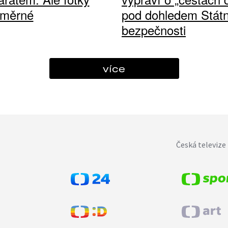
ůměrné
pod dohledem Státn
bezpečnosti
více
Česká televize 