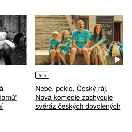
film
á
Nebe, peklo, Český ráj.
 domů“
Nová komedie zachycuje
í
svéráz českých dovolených