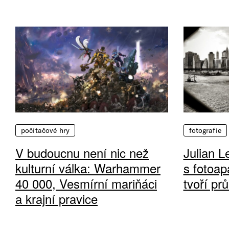
počítačové hry
fotografie
V budoucnu není nic než
Julian L
kulturní válka: Warhammer
s fotoap
40 000, Vesmírní mariňáci
tvoří pr
a krajní pravice