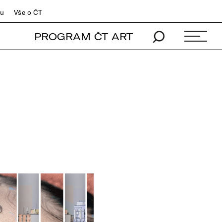
du
Vše o ČT
PROGRAM ČT ART