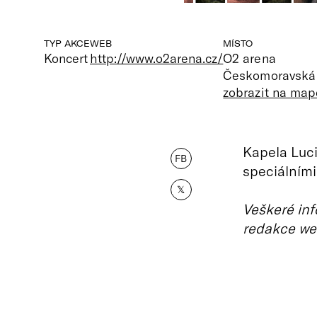
TYP AKCE
WEB
MÍSTO
Koncert
http://www.o2arena.cz/
O2 arena
Českomoravská 
zobrazit na map
Kapela Luci
FB
speciálními
𝕏
Veškeré inf
redakce we