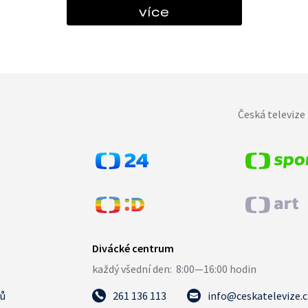
více
Česká televize 
tů
261 136 113
info@ceskatelevize.