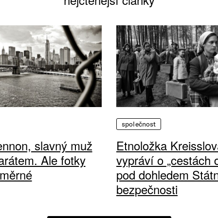
společnost
ennon, slavný muž
Etnoložka Kreisslov
arátem. Ale fotky
vypráví o „cestách
ůměrné
pod dohledem Státn
bezpečnosti