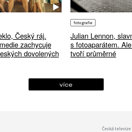
fotografie
klo, Český ráj.
Julian Lennon, sla
medie zachycuje
s fotoaparátem. Ale
českých dovolených
tvoří průměrné
více
Česká televize 