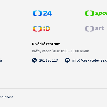
tů
261 136 113
info@ceskatelevize.
ístupnost