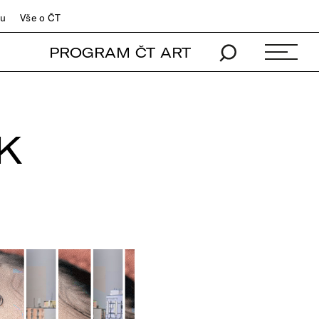
du
Vše o ČT
PROGRAM ČT ART
K