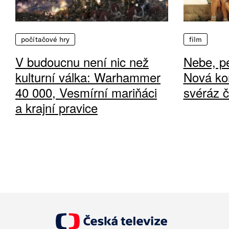
počítačové hry
film
V budoucnu není nic než
Nebe, pe
kulturní válka: Warhammer
Nová ko
40 000, Vesmírní mariňáci
svéráz 
a krajní pravice