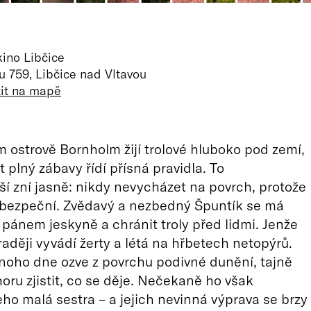
kino Libčice
u 759, Libčice nad Vltavou
zit na mapě
ostrově Bornholm žijí trolové hluboko pod zemí,
t plný zábavy řídí přísná pravidla. To
jší zní jasně: nikdy nevycházet na povrch, protože
ebezpeční. Zvědavý a nezbedný Špuntík se má
m pánem jeskyně a chránit troly před lidmi. Jenže
raději vyvádí žerty a létá na hřbetech netopýrů.
noho dne ozve z povrchu podivné dunění, tajně
oru zjistit, co se děje. Nečekaně ho však
eho malá sestra – a jejich nevinná výprava se brzy