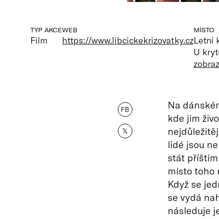
TYP AKCE
WEB
MÍSTO
Film
https://www.libcickekrizovatky.cz
Letní 
U kryt
zobra
Na dánském 
FB
kde jim živo
nejdůležitě
𝕏
lidé jsou n
stát příští
místo toho 
Když se jed
se vydá nah
následuje j