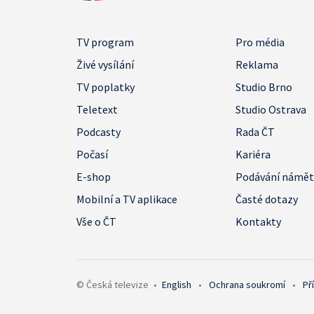
TV program
Pro média
Živé vysílání
Reklama
TV poplatky
Studio Brno
Teletext
Studio Ostrava
Podcasty
Rada ČT
Počasí
Kariéra
E-shop
Podávání námě
Mobilní a TV aplikace
Časté dotazy
Vše o ČT
Kontakty
© Česká televize
•
English
•
Ochrana soukromí
•
Př