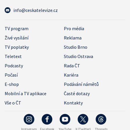
info@ceskatelevize.cz
TV program
Pro média
Živé vysílání
Reklama
TV poplatky
Studio Brno
Teletext
Studio Ostrava
Podcasty
Rada ČT
Počasí
Kariéra
E-shop
Podávání námětů
Mobilní a TV aplikace
Časté dotazy
Vše o ČT
Kontakty
Instagram
Facebook
YouTube
X (Twitter)
Threads