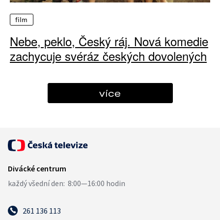
film
Nebe, peklo, Český ráj. Nová komedie
zachycuje svéráz českých dovolených
více
261 136 113