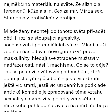
nejměkčího materiálu na světě. Ze sliznic a
feromonů, kůže a slin. Sex za mír. Mír za sex.
Starodávný protiválečný protijed.
Mladé ženy nechtějí do tohoto světa přivádět
děti. Hrozí se stoupající agresivity,
současných i potenciálních válek. Mladí muži
začínají následovat nové „proroky“ pravé
maskulinity, hledají své ztracené mužství v
nadřazenosti, násilí, machismu. Co se to děje?
Jak se postavit světovým padouchům, kteří
operují starým způsobem – ještě víc zbraní,
ještě víc smrti, ještě víc utrpení? Na podkladě
antické komedie je zpracované téma vztahu
sexuality a agresivity, polarity ženského a
mužského pohledu na život a na smrt, na boj a
na lásku.