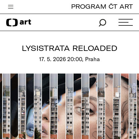
PROGRAM ČT ART
Česká televize
Zpravodajství
Sport
LYSISTRATA RELOADED
iVysílání
17. 5. 2026 20:00, Praha
TV program
Pro děti
edu
Vše o ČT