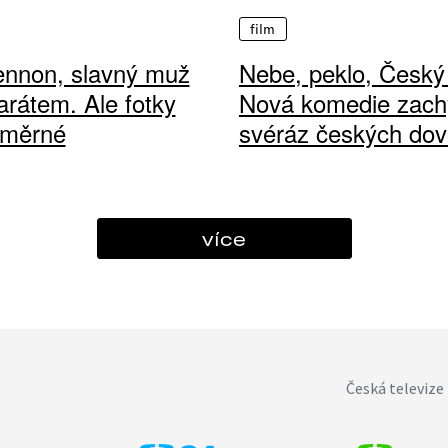
film
ennon, slavný muž
Nebe, peklo, Český 
arátem. Ale fotky
Nová komedie zach
ůměrné
svéráz českých dov
více
Česká televize 