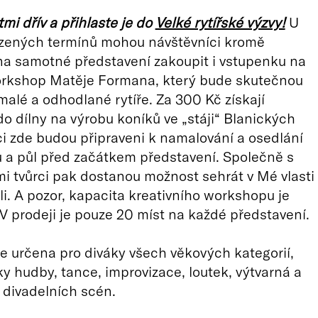
tmi dřív a přihlaste je do
Velké rytířské výzvy!
U
zených termínů mohou návštěvníci kromě
a samotné představení zakoupit i vstupenku na
orkshop Matěje Formana, který bude skutečnou
malé a odhodlané rytíře. Za 300 Kč získají
o dílny na výrobu koníků ve „stáji“ Blanických
íci zde budou připraveni k namalování a osedlání
 a půl před začátkem představení. Společně s
mi tvůrci pak dostanou možnost sehrát v Mé vlasti
oli. A pozor, kapacita kreativního workshopu je
 V prodeji je pouze 20 míst na každé představení.
e určena pro diváky všech věkových kategorií,
ky hudby, tance, improvizace, loutek, výtvarná a
divadelních scén.