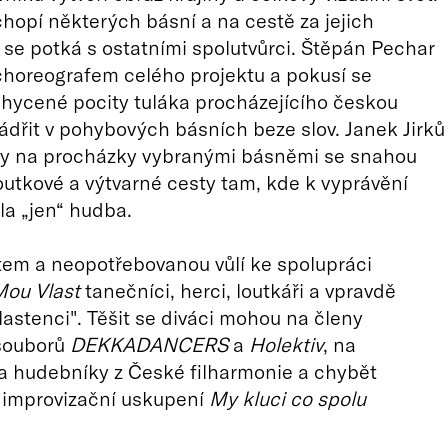
chopí některých básní a na cestě za jejich
se potká s ostatními spolutvůrci. Štěpán Pechar
choreografem celého projektu a pokusí se
hycené pocity tuláka procházejícího českou
jádřit v pohybových básních beze slov. Janek Jirků
ky na procházky vybranými básněmi se snahou
loutkové a výtvarné cesty tam, kde k vyprávění
la „jen“ hudba.
em a neopotřebovanou vůlí ke spolupráci
ou Vlast
tanečníci, herci, loutkáři a vpravdě
vlastenci". Těšit se diváci mohou na členy
souborů
DEKKADANCERS
a
Holektiv
, na
a hudebníky z České filharmonie a chybět
 improvizační uskupení
My kluci co spolu