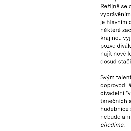
Režijně se 
vyprávěním 
je hlavním 
některé zac
krajinou vy
pozve divá
najít nové 
dosud stači
Svým talent
doprovodí
M
divadelní "
tanečních 
hudebnice 
nebude ani
chodíme
.