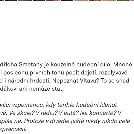
dřicha Smetany je kouzelné hudební dílo. Mnohé
ři poslechu prvních tónů pocit dojetí, rozplývavé
d i národní hrdosti. Nepoznat Vltavu? To se snad
dákovi ani nemůže stát.
váci vzpomenou, kdy tenhle hudební klenot
rvé. Ve škole? V rádiu? V autě? Na koncertě? V
spíše ne. Protože v divadle ještě nikdy nikdo celé
zpracoval.