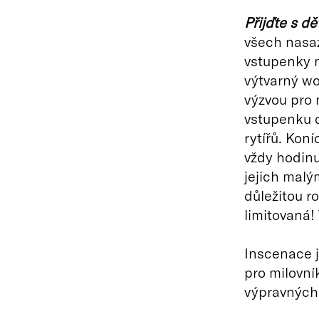
Přijďte s dě
všech nasa
vstupenky n
výtvarný w
výzvou pro 
vstupenku d
rytířů. Kon
vždy hodinu
jejich malý
důležitou r
limitovaná!
Inscenace j
pro milovní
výpravných 