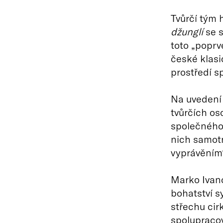
Tvůrčí tým
džunglí
se s
toto „poprv
české klasi
prostředí s
Na uveden
tvůrčích os
společného
nich samot
vyprávěním
Marko Ivan
bohatství s
střechu cir
spolupracovn