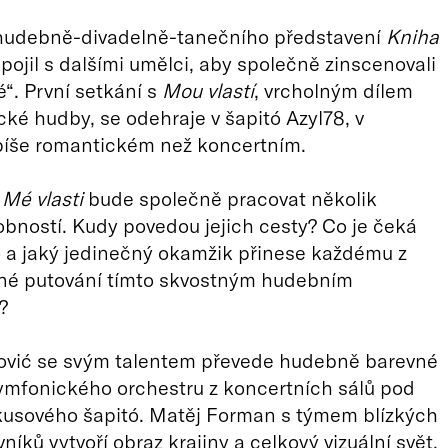
 hudebně-divadelně-tanečního představení
Kniha
pojil s dalšími umělci, aby společně zinscenovali
é“. První setkání s
Mou vlastí
, vrcholným dílem
cké hudby, se odehraje v šapitó Azyl78, v
píše romantickém než koncertním.
í
Mé vlasti
bude společně pracovat několik
obností. Kudy povedou jejich cesty? Co je čeká
 a jaký jedinečný okamžik přinese každému z
né putování tímto skvostným hudebním
?
ović se svým talentem převede hudebně barevné
ymfonického orchestru z koncertních sálů pod
kusového šapitó. Matěj Forman s týmem blízkých
íků vytvoří obraz krajiny a celkový vizuální svět.