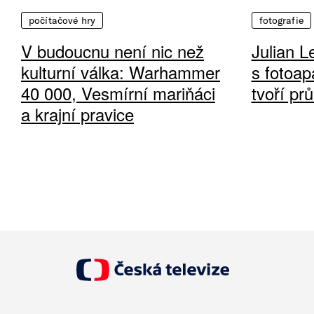
počítačové hry
fotografie
V budoucnu není nic než
Julian L
kulturní válka: Warhammer
s fotoap
40 000, Vesmírní mariňáci
tvoří pr
a krajní pravice