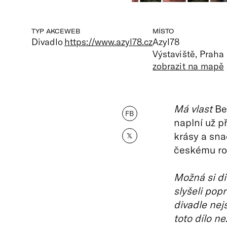
TYP AKCE
WEB
MÍSTO
Divadlo
https://www.azyl78.cz
Azyl78
Výstaviště, Praha
zobrazit na mapě
Má vlast
Be
FB
naplní už p
krásy a sna
𝕏
českému ro
Možná si di
slyšeli pop
divadle nej
toto dílo ne