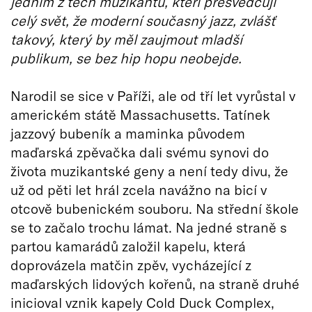
jedním z těch muzikantů, kteří přesvědčují
celý svět, že moderní současný jazz, zvlášť
takový, který by měl zaujmout mladší
publikum, se bez hip hopu neobejde.
Narodil se sice v Paříži, ale od tří let vyrůstal v
americkém státě Massachusetts. Tatínek
jazzový bubeník a maminka původem
maďarská zpěvačka dali svému synovi do
života muzikantské geny a není tedy divu, že
už od pěti let hrál zcela navážno na bicí v
otcově bubenickém souboru. Na střední škole
se to začalo trochu lámat. Na jedné straně s
partou kamarádů založil kapelu, která
doprovázela matčin zpěv, vycházející z
maďarských lidových kořenů, na straně druhé
inicioval vznik kapely Cold Duck Complex,