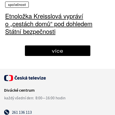
společnost
Etnoložka Kreisslová vypráví
o „cestách domů“ pod dohledem
Státní bezpečnosti
více
261 136 113