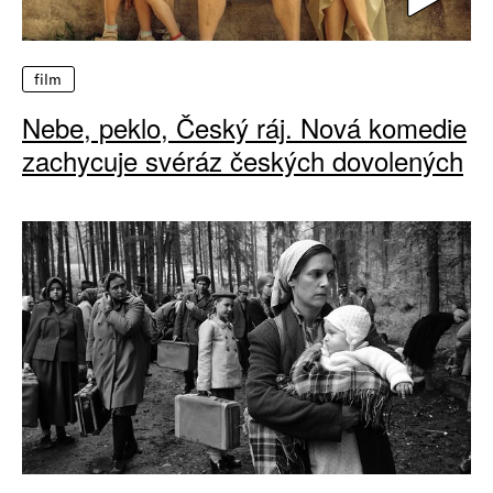
film
Nebe, peklo, Český ráj. Nová komedie
zachycuje svéráz českých dovolených