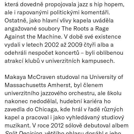
která dovedně propojovala jazz s hip hopem,
ale i rapovanými politickými komentáři.
Ostatně, jako hlavní vlivy kapela uváděla
angažované soubory The Roots a Rage
Against the Machine. V době své existence
vydali v letech 2002 až 2009 čtyři alba a
odehráli nespočet koncertů – byli oblíbenou
atrakcí klubů v univerzitních kampusech.
Makaya McCraven studoval na University of
Massachusetts Amherst, byl členem
univerzitního jazzového orchestru, ale školu
nakonec nedodělal, hudební kariéra ho
zavedla do Chicaga, kde hrál v řadě různých
kapel a pracoval i jako vyhledávaný studiový
muzikant. V roce 2012 sólově debutoval albem
Split Decision
, většího ohlasu dosáhl s jeho