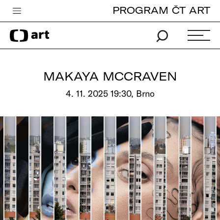
PROGRAM ČT ART
Česká televize
Zpravodajství
Sport
MAKAYA MCCRAVEN
iVysílání
4. 11. 2025 19:30, Brno
TV program
Pro děti
edu
Vše o ČT