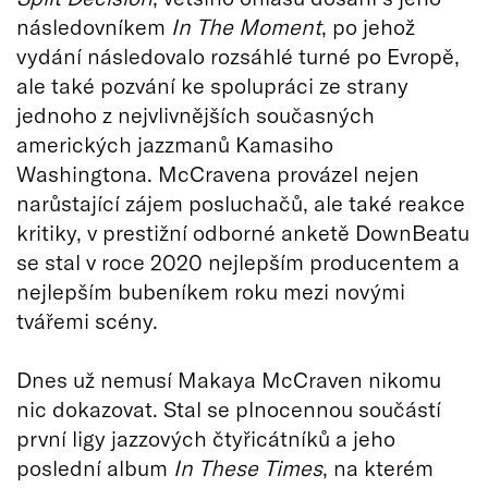
následovníkem
In The Moment
, po jehož
vydání následovalo rozsáhlé turné po Evropě,
ale také pozvání ke spolupráci ze strany
jednoho z nejvlivnějších současných
amerických jazzmanů Kamasiho
Washingtona. McCravena provázel nejen
narůstající zájem posluchačů, ale také reakce
kritiky, v prestižní odborné anketě DownBeatu
se stal v roce 2020 nejlepším producentem a
nejlepším bubeníkem roku mezi novými
tvářemi scény.
Dnes už nemusí Makaya McCraven nikomu
nic dokazovat. Stal se plnocennou součástí
první ligy jazzových čtyřicátníků a jeho
poslední album
In These Times
, na kterém