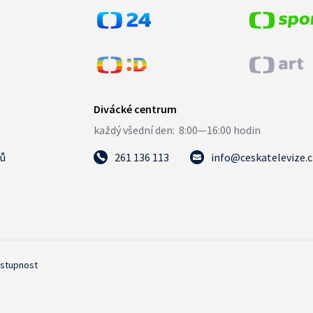
tů
261 136 113
info@ceskatelevize.
ístupnost