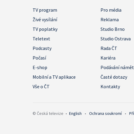
TV program
Pro média
Živé vysílání
Reklama
TV poplatky
Studio Brno
Teletext
Studio Ostrava
Podcasty
Rada ČT
Počasí
Kariéra
E-shop
Podávání námě
Mobilní a TV aplikace
Časté dotazy
Vše o ČT
Kontakty
© Česká televize
•
English
•
Ochrana soukromí
•
Př