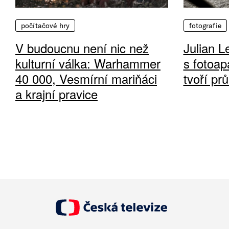
počítačové hry
fotografie
V budoucnu není nic než
Julian L
kulturní válka: Warhammer
s fotoap
40 000, Vesmírní mariňáci
tvoří pr
a krajní pravice