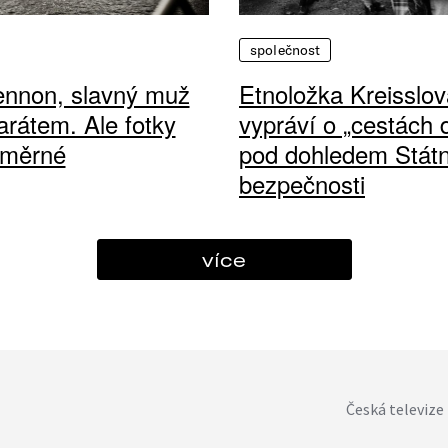
společnost
ennon, slavný muž
Etnoložka Kreisslov
arátem. Ale fotky
vypráví o „cestách
ůměrné
pod dohledem Státn
bezpečnosti
více
Česká televize 