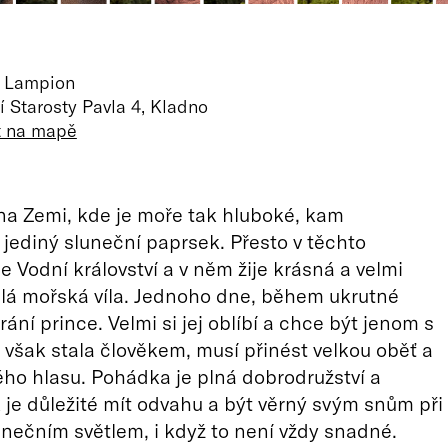
o Lampion
 Starosty Pavla 4, Kladno
t na mapě
na Zemi, kde je moře tak hluboké, kam
jediný sluneční paprsek. Přesto v těchto
e Vodní království a v něm žije krásná a velmi
lá mořská víla. Jednoho dne, během ukrutné
ání prince. Velmi si jej oblíbí a chce být jenom s
 však stala člověkem, musí přinést velkou oběť a
ého hlasu. Pohádka je plná dobrodružství a
k je důležité mít odvahu a být věrný svým snům při
unečním světlem, i když to není vždy snadné.