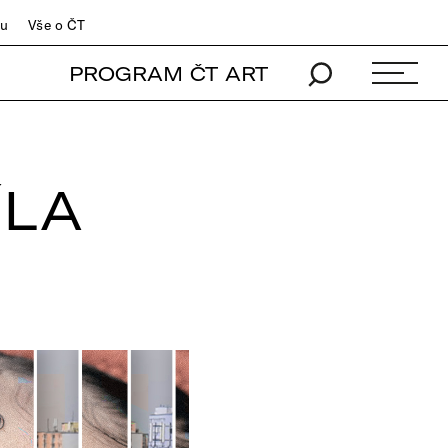
du
Vše o ČT
PROGRAM ČT ART
ÍLA