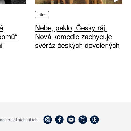
film
á
Nebe, peklo, Český ráj.
 domů“
Nová komedie zachycuje
í
svéráz českých dovolených
na sociálních sítích: