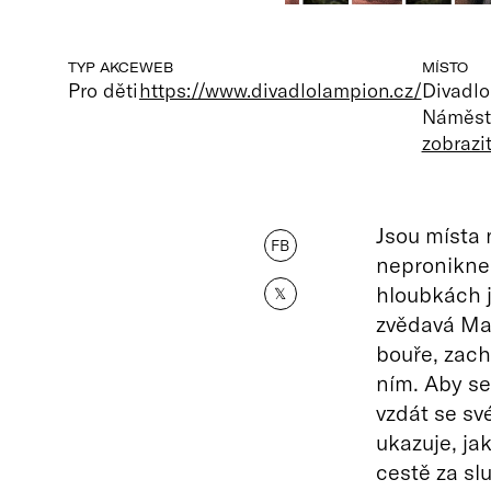
TYP AKCE
WEB
MÍSTO
Pro děti
https://www.divadlolampion.cz/
Divadl
Náměstí
zobrazi
Jsou místa 
FB
nepronikne 
hloubkách j
𝕏
zvědavá Ma
bouře, zachr
ním. Aby se
vzdát se sv
ukazuje, ja
cestě za sl