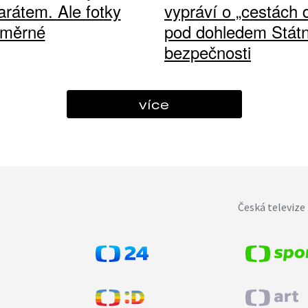
arátem. Ale fotky
vypráví o „cestách
ůměrné
pod dohledem Státn
bezpečnosti
více
Česká televize 