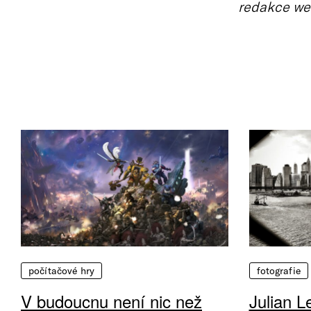
redakce we
počítačové hry
fotografie
V budoucnu není nic než
Julian L