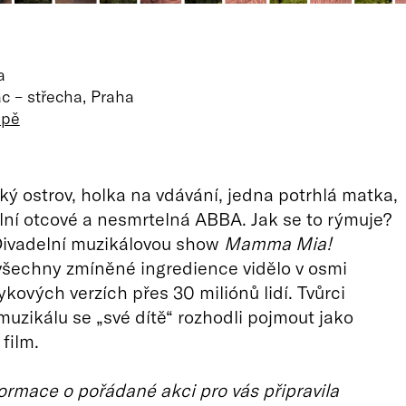
a
c – střecha, Praha
apě
cký ostrov, holka na vdávání, jedna potrhlá matka,
ální otcové a nesmrtelná ABBA. Jak se to rýmuje?
ivadelní muzikálovou show
Mamma Mia!
všechny zmíněné ingredience vidělo v osmi
ykových verzích přes 30 miliónů lidí. Tvůrci
uzikálu se „své dítě“ rozhodli pojmout jako
film.
ormace o pořádané akci pro vás připravila