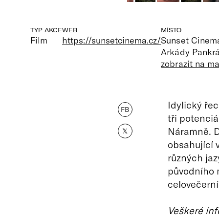
TYP AKCE
WEB
MÍSTO
Film
https://sunsetcinema.cz/
Sunset Cinem
Arkády Pankrá
zobrazit na m
Idylický ře
FB
tři potenci
Náramně. D
𝕏
obsahující 
různých jaz
původního m
celovečerní 
Veškeré inf