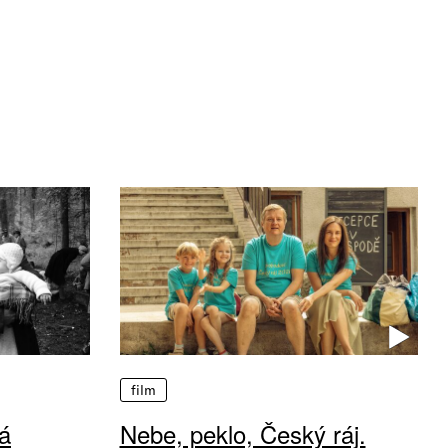
film
á
Nebe, peklo, Český ráj.