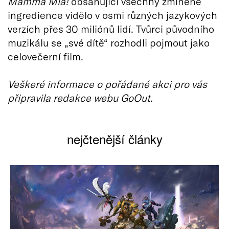
Mamma Mia!
obsahující všechny zmíněné
ingredience vidělo v osmi různých jazykových
verzích přes 30 miliónů lidí. Tvůrci původního
muzikálu se „své dítě“ rozhodli pojmout jako
celovečerní film.
Veškeré informace o pořádané akci pro vás
připravila redakce webu GoOut.
nejčtenější články