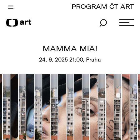
PROGRAM ČT ART
Česká televize
Zpravodajství
Sport
MAMMA MIA!
iVysílání
24. 9. 2025 21:00, Praha
TV program
Pro děti
edu
Vše o ČT