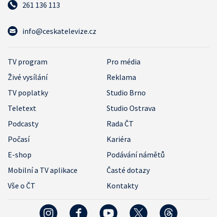
261 136 113
info@ceskatelevize.cz
TV program
Pro média
Živé vysílání
Reklama
TV poplatky
Studio Brno
Teletext
Studio Ostrava
Podcasty
Rada ČT
Počasí
Kariéra
E-shop
Podávání námětů
Mobilní a TV aplikace
Časté dotazy
Vše o ČT
Kontakty