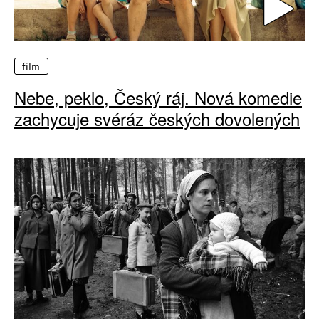
film
Nebe, peklo, Český ráj. Nová komedie
zachycuje svéráz českých dovolených