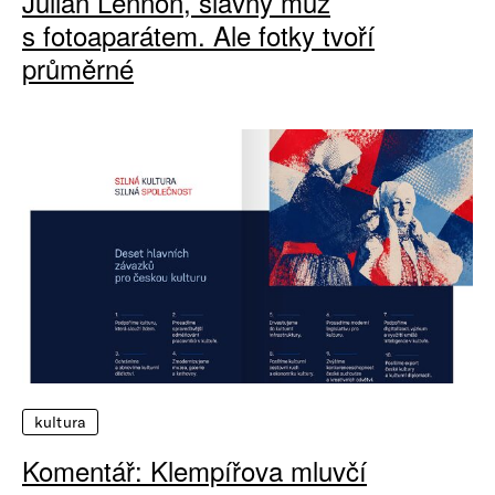
Julian Lennon, slavný muž
s fotoaparátem. Ale fotky tvoří
průměrné
kultura
Komentář: Klempířova mluvčí