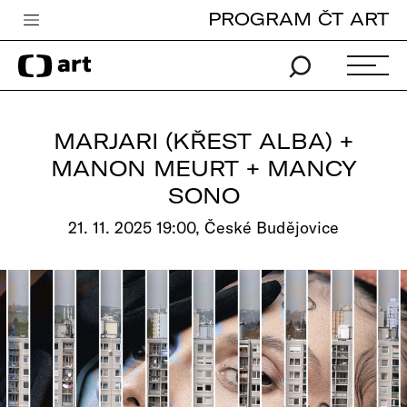
PROGRAM ČT ART
Česká televize
Zpravodajství
Sport
MARJARI (KŘEST ALBA) +
iVysílání
MANON MEURT + MANCY
SONO
TV program
21. 11. 2025 19:00, České Budějovice
Pro děti
edu
Vše o ČT