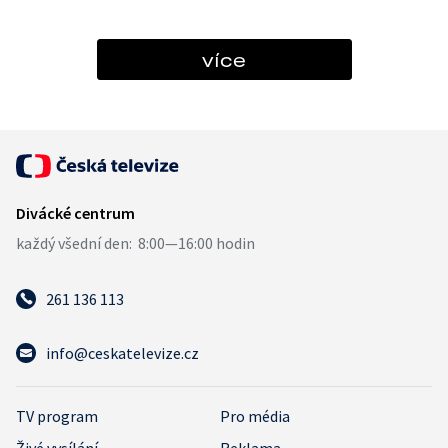
více
261 136 113
info@ceskatelevize.cz
TV program
Pro média