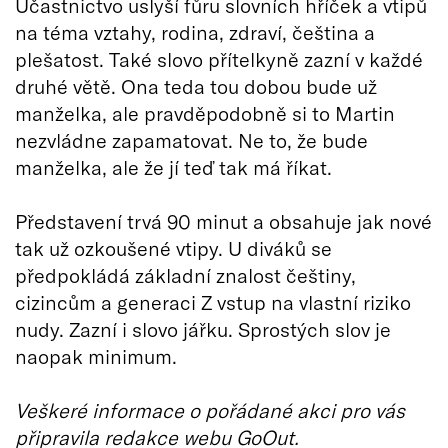
Účastnictvo uslyší fůru slovních hříček a vtipů
na téma vztahy, rodina, zdraví, čeština a
plešatost. Také slovo přítelkyně zazní v každé
druhé větě. Ona teda tou dobou bude už
manželka, ale pravděpodobně si to Martin
nezvládne zapamatovat. Ne to, že bude
manželka, ale že jí teď tak má říkat.
Představení trvá 90 minut a obsahuje jak nové
tak už ozkoušené vtipy. U diváků se
předpokládá základní znalost češtiny,
cizincům a generaci Z vstup na vlastní riziko
nudy. Zazní i slovo jářku. Sprostých slov je
naopak minimum.
Veškeré informace o pořádané akci pro vás
připravila redakce webu GoOut.