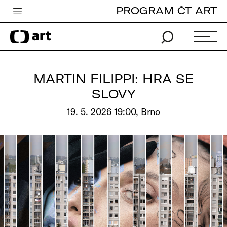
PROGRAM ČT ART
Česká televize
Zpravodajství
Sport
MARTIN FILIPPI: HRA SE
iVysílání
SLOVY
TV program
19. 5. 2026 19:00, Brno
Pro děti
edu
Vše o ČT