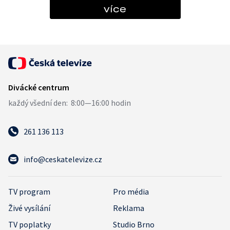
více
261 136 113
info@ceskatelevize.cz
TV program
Pro média
Živé vysílání
Reklama
TV poplatky
Studio Brno