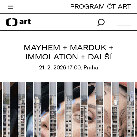
PROGRAM ČT ART
Česká televize
Zpravodajství
Sport
MAYHEM + MARDUK +
iVysílání
IMMOLATION + DALŠÍ
TV program
21. 2. 2026 17:00, Praha
Pro děti
edu
Vše o ČT