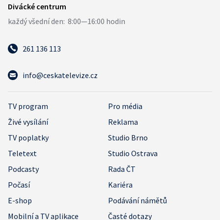
261 136 113
info@ceskatelevize.cz
TV program
Pro média
Živé vysílání
Reklama
TV poplatky
Studio Brno
Teletext
Studio Ostrava
Podcasty
Rada ČT
Počasí
Kariéra
E-shop
Podávání námětů
Mobilní a TV aplikace
Časté dotazy