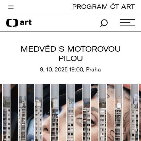
PROGRAM ČT ART
Česká televize
Zpravodajství
Sport
MEDVĚD S MOTOROVOU
iVysílání
PILOU
TV program
9. 10. 2025 19:00, Praha
Pro děti
edu
Vše o ČT