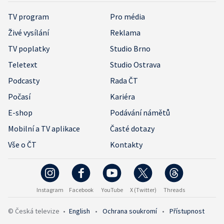
TV program
Pro média
Živé vysílání
Reklama
TV poplatky
Studio Brno
Teletext
Studio Ostrava
Podcasty
Rada ČT
Počasí
Kariéra
E-shop
Podávání námětů
Mobilní a TV aplikace
Časté dotazy
Vše o ČT
Kontakty
Instagram
Facebook
YouTube
X (Twitter)
Threads
© Česká televize
•
English
•
Ochrana soukromí
•
Přístupnost