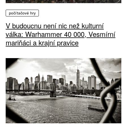
počítačové hry
V budoucnu není nic než kulturní
válka: Warhammer 40 000, Vesmírní
mariňáci a krajní pravice