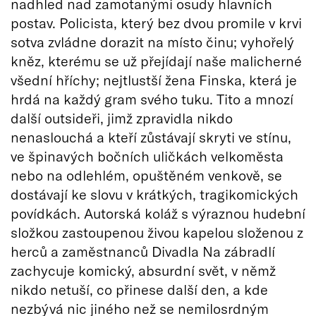
nadhled nad zamotanými osudy hlavních
postav. Policista, který bez dvou promile v krvi
sotva zvládne dorazit na místo činu; vyhořelý
kněz, kterému se už přejídají naše malicherné
všední hříchy; nejtlustší žena Finska, která je
hrdá na každý gram svého tuku. Tito a mnozí
další outsideři, jimž zpravidla nikdo
nenaslouchá a kteří zůstávají skryti ve stínu,
ve špinavých bočních uličkách velkoměsta
nebo na odlehlém, opuštěném venkově, se
dostávají ke slovu v krátkých, tragikomických
povídkách. Autorská koláž s výraznou hudební
složkou zastoupenou živou kapelou složenou z
herců a zaměstnanců Divadla Na zábradlí
zachycuje komický, absurdní svět, v němž
nikdo netuší, co přinese další den, a kde
nezbývá nic jiného než se nemilosrdným