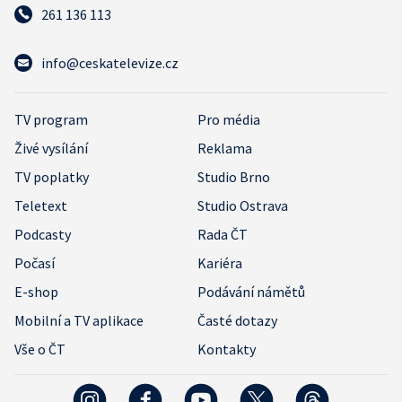
261 136 113
info@ceskatelevize.cz
TV program
Pro média
Živé vysílání
Reklama
TV poplatky
Studio Brno
Teletext
Studio Ostrava
Podcasty
Rada ČT
Počasí
Kariéra
E-shop
Podávání námětů
Mobilní a TV aplikace
Časté dotazy
Vše o ČT
Kontakty