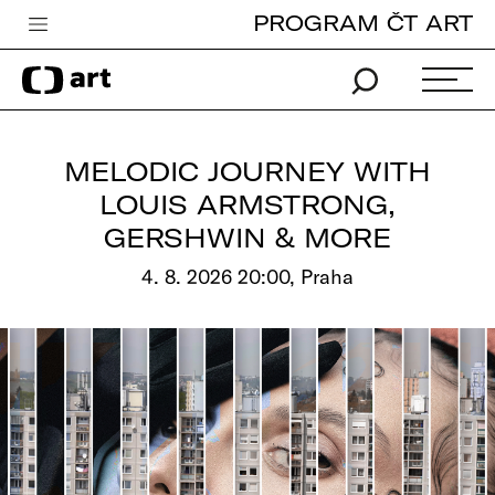
PROGRAM ČT ART
Česká televize
Zpravodajství
Sport
MELODIC JOURNEY WITH
iVysílání
LOUIS ARMSTRONG,
GERSHWIN & MORE
TV program
4. 8. 2026 20:00, Praha
Pro děti
edu
Vše o ČT