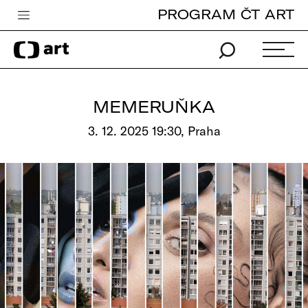
PROGRAM ČT ART
Česká televize
Zpravodajství
Sport
MEMERUŇKA
iVysílání
3. 12. 2025 19:30, Praha
TV program
Pro děti
edu
Vše o ČT