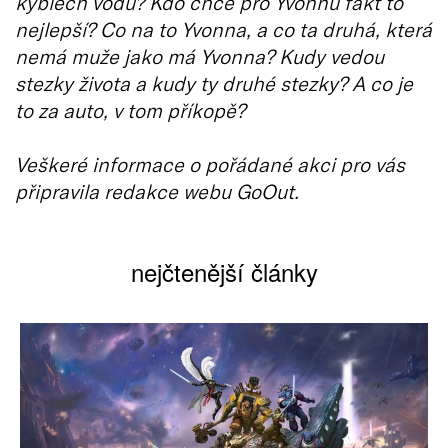
kýblech vodu? Kdo chce pro Yvonnu fakt to
nejlepší? Co na to Yvonna, a co ta druhá, která
nemá muže jako má Yvonna? Kudy vedou
stezky života a kudy ty druhé stezky? A co je
to za auto, v tom příkopě?
Veškeré informace o pořádané akci pro vás
připravila redakce webu GoOut.
nejčtenější články