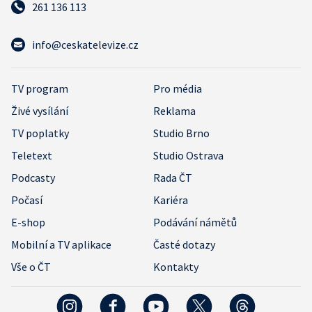
261 136 113
info@ceskatelevize.cz
TV program
Pro média
Živé vysílání
Reklama
TV poplatky
Studio Brno
Teletext
Studio Ostrava
Podcasty
Rada ČT
Počasí
Kariéra
E-shop
Podávání námětů
Mobilní a TV aplikace
Časté dotazy
Vše o ČT
Kontakty