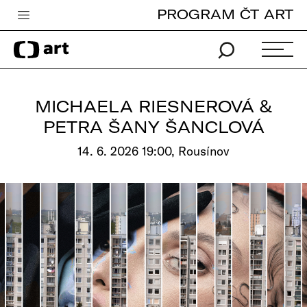
PROGRAM ČT ART
Česká televize
Zpravodajství
Sport
MICHAELA RIESNEROVÁ &
iVysílání
PETRA ŠANY ŠANCLOVÁ
TV program
14. 6. 2026 19:00, Rousínov
Pro děti
edu
Vše o ČT