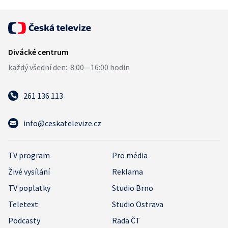
261 136 113
info@ceskatelevize.cz
TV program
Pro média
Živé vysílání
Reklama
TV poplatky
Studio Brno
Teletext
Studio Ostrava
Podcasty
Rada ČT