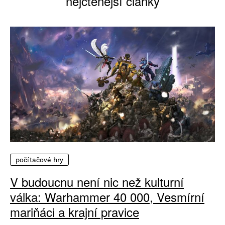
nejčtenější články
počítačové hry
V budoucnu není nic než kulturní
válka: Warhammer 40 000, Vesmírní
mariňáci a krajní pravice