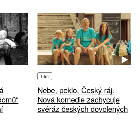
film
á
Nebe, peklo, Český ráj.
 domů“
Nová komedie zachycuje
í
svéráz českých dovolených