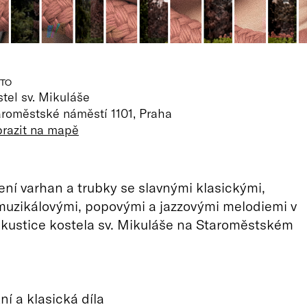
TO
tel sv. Mikuláše
aroměstské náměstí 1101, Praha
brazit na mapě
jení varhan a trubky se slavnými klasickými,
muzikálovými, popovými a jazzovými melodiemi v
kustice kostela sv. Mikuláše na Staroměstském
ní a klasická díla