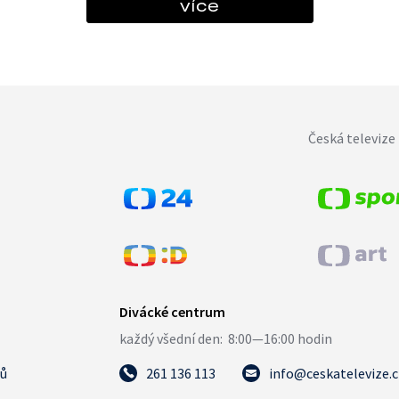
více
Česká televize 
tů
261 136 113
info@ceskatelevize.