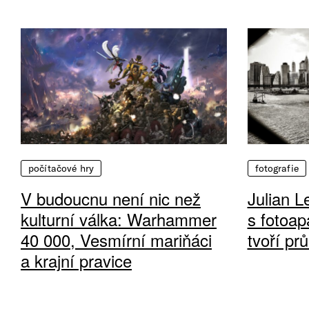
počítačové hry
fotografie
V budoucnu není nic než
Julian L
kulturní válka: Warhammer
s fotoap
40 000, Vesmírní mariňáci
tvoří pr
a krajní pravice