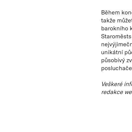
Během konce
takže můžet
barokního k
Staroměstsk
nejvýjimečn
unikátní pů
působivý zv
posluchače 
Veškeré inf
redakce we