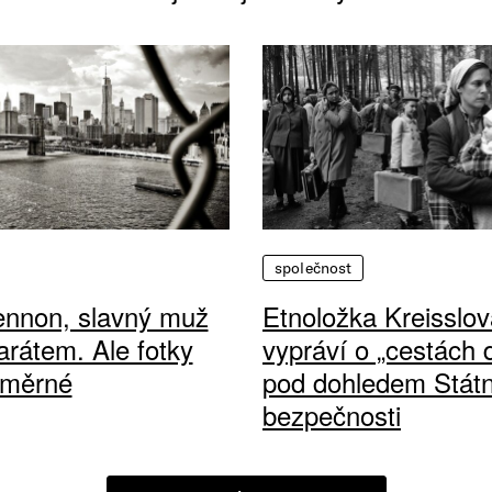
společnost
ennon, slavný muž
Etnoložka Kreisslov
arátem. Ale fotky
vypráví o „cestách
ůměrné
pod dohledem Státn
bezpečnosti