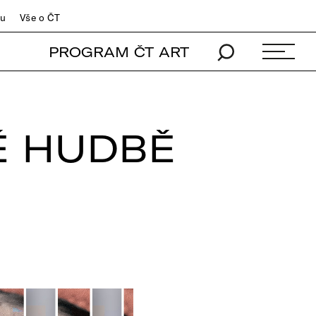
du
Vše o ČT
PROGRAM ČT ART
É HUDBĚ