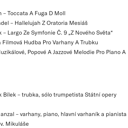
ch – Toccata A Fuga D Moll
ndel – Hallelujah Z Oratoria Mesiáš
k – Largo Ze Symfonie Č. 9 „Z Nového Světa“
 Filmová Hudba Pro Varhany A Trubku
uzikálové, Popové A Jazzové Melodie Pro Piano A
 Bílek – trubka, sólo trumpetista Státní opery
anzal – varhany, piano, hlavní varhaník a pianista
sv. Mikuláše