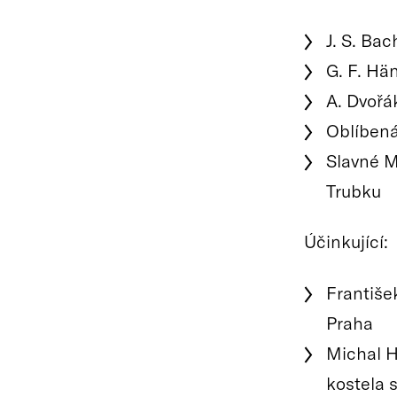
J. S. Ba
G. F. Hä
A. Dvořá
Oblíbená
Slavné M
Trubku
Účinkující:
František
Praha
Michal H
kostela 