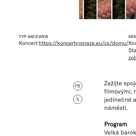
TYP AKCE
WEB
MÍS
Koncert
https://koncertyvpraze.eu/cs/domu/
Kos
St
zo
Zažijte spo
FB
filmovými, 
jedinečné a
𝕏
náměstí.
Program
Velká barok