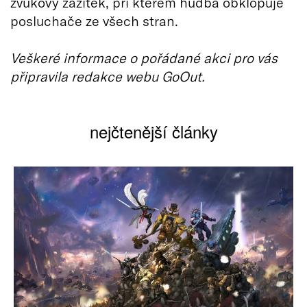
zvukový zážitek, při kterém hudba obklopuje
posluchače ze všech stran.
Veškeré informace o pořádané akci pro vás
připravila redakce webu GoOut.
nejčtenější články