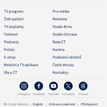
TV program
Pro média
Živé vysílání
Reklama
TV poplatky
Studio Brno
Teletext
Studio Ostrava
Podcasty
Rada ČT
Počasí
Kariéra
E-shop
Podávání námětů
Mobilní a TV aplikace
Časté dotazy
Vše o ČT
Kontakty
Instagram
Facebook
YouTube
X (Twitter)
Threads
© Česká televize
•
English
•
Ochrana soukromí
•
Přístupnost