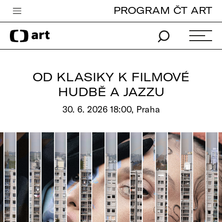
PROGRAM ČT ART
Česká televize
Zpravodajství
Sport
OD KLASIKY K FILMOVÉ
iVysílání
HUDBĚ A JAZZU
TV program
30. 6. 2026 18:00, Praha
Pro děti
edu
Vše o ČT