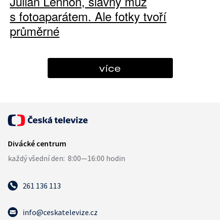
Julian Lennon, slavný muž
s fotoaparátem. Ale fotky tvoří
průměrné
více
261 136 113
info@ceskatelevize.cz