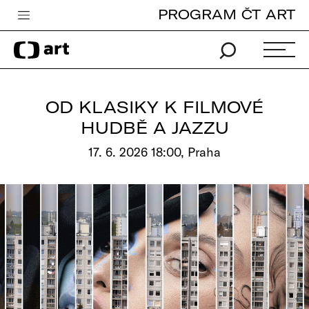
PROGRAM ČT ART
Česká televize
Zpravodajství
Sport
OD KLASIKY K FILMOVÉ
iVysílání
HUDBĚ A JAZZU
TV program
17. 6. 2026 18:00, Praha
Pro děti
edu
Vše o ČT