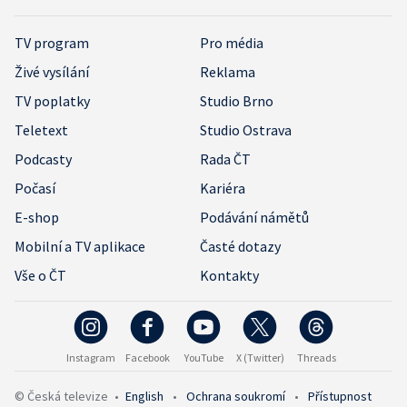
TV program
Pro média
Živé vysílání
Reklama
TV poplatky
Studio Brno
Teletext
Studio Ostrava
Podcasty
Rada ČT
Počasí
Kariéra
E-shop
Podávání námětů
Mobilní a TV aplikace
Časté dotazy
Vše o ČT
Kontakty
Instagram
Facebook
YouTube
X (Twitter)
Threads
© Česká televize
•
English
•
Ochrana soukromí
•
Přístupnost