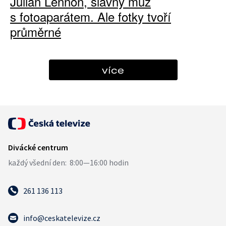
Julian Lennon, slavný muž
s fotoaparátem. Ale fotky tvoří
průměrné
více
261 136 113
info@ceskatelevize.cz