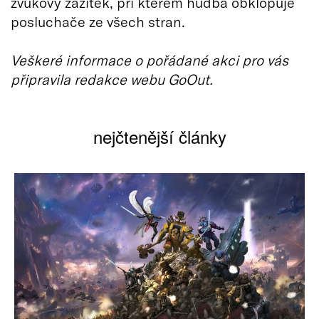
zvukový zážitek, při kterém hudba obklopuje
posluchače ze všech stran.
Veškeré informace o pořádané akci pro vás
připravila redakce webu GoOut.
nejčtenější články