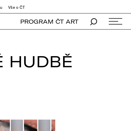
du
Vše o ČT
PROGRAM ČT ART
É HUDBĚ