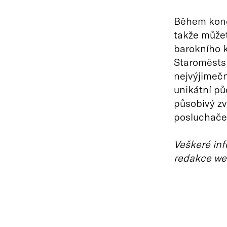
Během konce
takže můžet
barokního k
Staroměstsk
nejvýjimečn
unikátní pů
působivý zv
posluchače 
Veškeré inf
redakce we