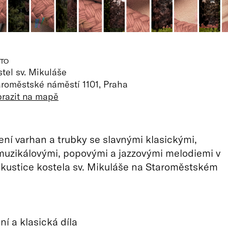
TO
tel sv. Mikuláše
aroměstské náměstí 1101, Praha
brazit na mapě
jení varhan a trubky se slavnými klasickými,
muzikálovými, popovými a jazzovými melodiemi v
kustice kostela sv. Mikuláše na Staroměstském
ní a klasická díla