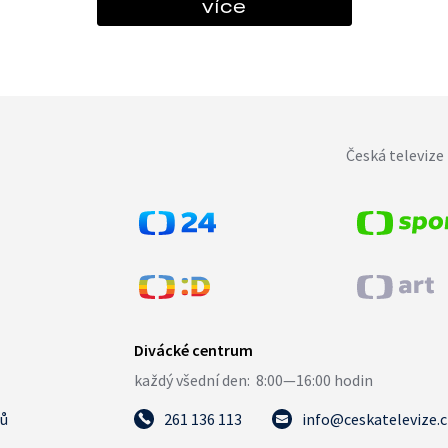
více
Česká televize 
tů
261 136 113
info@ceskatelevize.