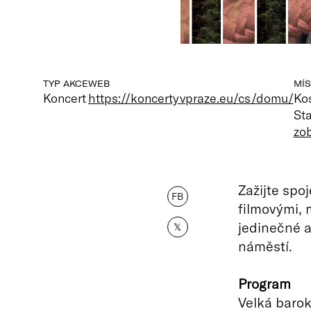
TYP AKCE
WEB
MÍS
Koncert
https://koncertyvpraze.eu/cs/domu/
Kos
St
zo
Zažijte spo
FB
filmovými, 
jedinečné a
𝕏
náměstí.
Program
Velká barok