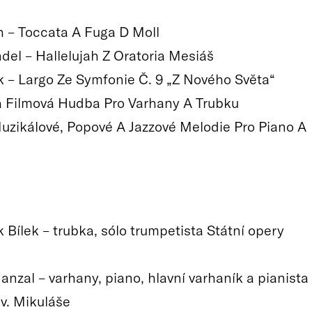
ch – Toccata A Fuga D Moll
ndel – Hallelujah Z Oratoria Mesiáš
k – Largo Ze Symfonie Č. 9 „Z Nového Světa“
 Filmová Hudba Pro Varhany A Trubku
uzikálové, Popové A Jazzové Melodie Pro Piano A
 Bílek – trubka, sólo trumpetista Státní opery
anzal – varhany, piano, hlavní varhaník a pianista
sv. Mikuláše