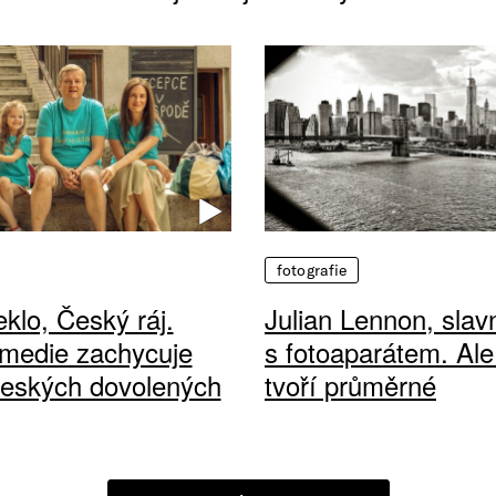
fotografie
klo, Český ráj.
Julian Lennon, sla
medie zachycuje
s fotoaparátem. Ale
českých dovolených
tvoří průměrné