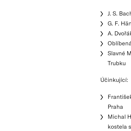
J. S. Ba
G. F. Hä
A. Dvořá
Oblíbená
Slavné M
Trubku
Účinkující:
František
Praha
Michal H
kostela 