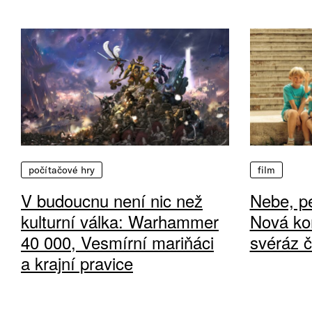
počítačové hry
film
V budoucnu není nic než
Nebe, pe
kulturní válka: Warhammer
Nová ko
40 000, Vesmírní mariňáci
svéráz 
a krajní pravice