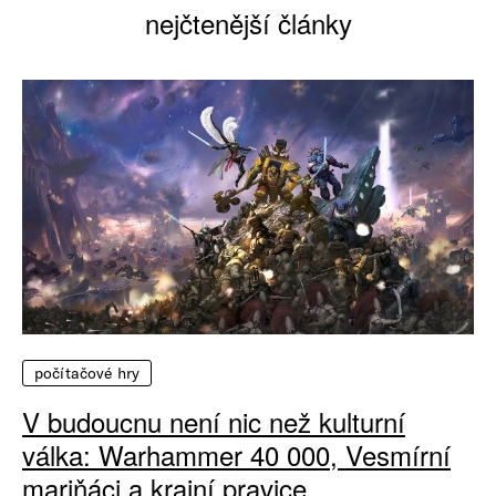
nejčtenější články
počítačové hry
V budoucnu není nic než kulturní
válka: Warhammer 40 000, Vesmírní
mariňáci a krajní pravice