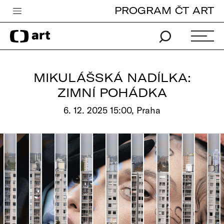
PROGRAM ČT ART
Česká televize
Zpravodajství
Sport
MIKULÁŠSKÁ NADÍLKA:
iVysílání
ZIMNÍ POHÁDKA
TV program
6. 12. 2025 15:00, Praha
Pro děti
edu
Vše o ČT