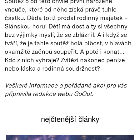
Soutěž o od této chvíle první narozené
vnouče, které od něho získá právě tuhle
částku. Děda totiž prodal rodinný majetek –
Slánskou horu! Dětí má dost a ty si všechny
bez výjimky myslí, že se zbláznil. A i když se
tváří, že je tahle soutěž holá blbost, v hlavách
okamžitě začnou soupeřit. A poté i konat…
Kdo z nich vyhraje? Zvítězí nakonec peníze
nebo láska a rodinná soudržnost?
Veškeré informace o pořádané akci pro vás
připravila redakce webu GoOut.
nejčtenější články