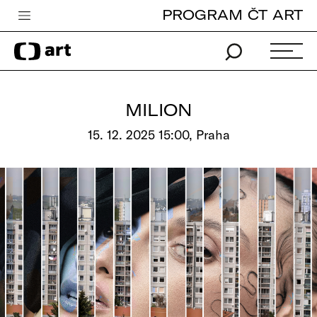
PROGRAM ČT ART
Česká televize
Zpravodajství
Sport
MILION
iVysílání
15. 12. 2025 15:00, Praha
TV program
Pro děti
edu
Vše o ČT