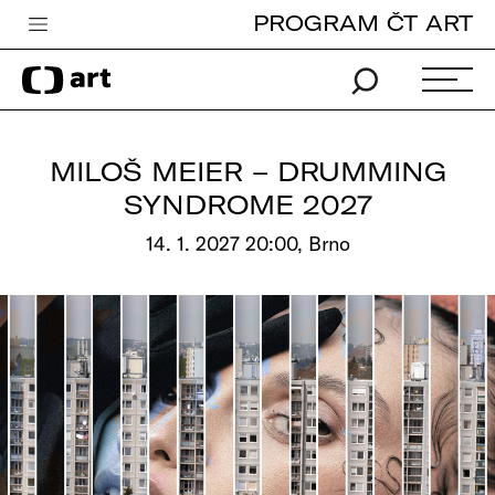
PROGRAM ČT ART
Česká televize
Zpravodajství
Sport
MILOŠ MEIER – DRUMMING
iVysílání
SYNDROME 2027
TV program
14. 1. 2027 20:00, Brno
Pro děti
edu
Vše o ČT