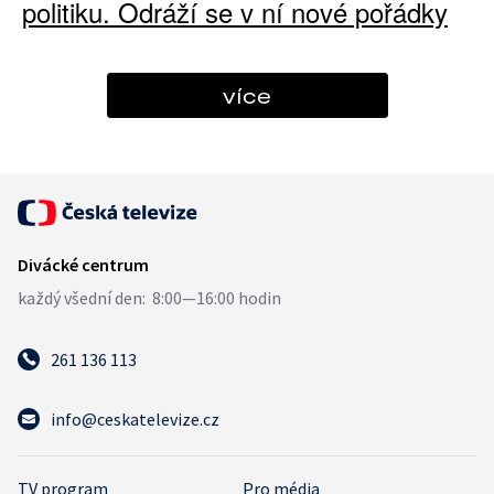
politiku. Odráží se v ní nové pořádky
více
261 136 113
info@ceskatelevize.cz
TV program
Pro média