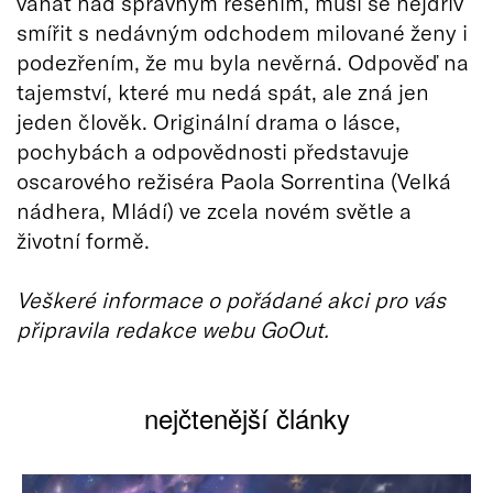
váhat nad správným řešením, musí se nejdřív
smířit s nedávným odchodem milované ženy i
podezřením, že mu byla nevěrná. Odpověď na
tajemství, které mu nedá spát, ale zná jen
jeden člověk. Originální drama o lásce,
pochybách a odpovědnosti představuje
oscarového režiséra Paola Sorrentina (Velká
nádhera, Mládí) ve zcela novém světle a
životní formě.
Veškeré informace o pořádané akci pro vás
připravila redakce webu GoOut.
nejčtenější články