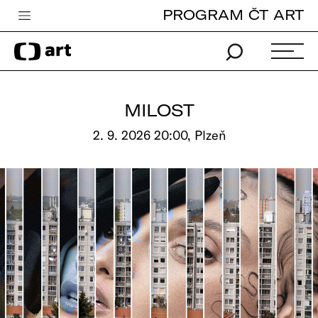
PROGRAM ČT ART
Česká televize
Zpravodajství
Sport
MILOST
iVysílání
2. 9. 2026 20:00, Plzeň
TV program
Pro děti
edu
Vše o ČT