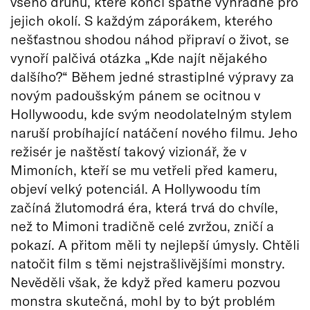
všeho druhu, které končí špatně výhradně pro
jejich okolí. S každým záporákem, kterého
nešťastnou shodou náhod připraví o život, se
vynoří palčivá otázka „Kde najít nějakého
dalšího?“ Během jedné strastiplné výpravy za
novým padoušským pánem se ocitnou v
Hollywoodu, kde svým neodolatelným stylem
naruší probíhající natáčení nového filmu. Jeho
režisér je naštěstí takový vizionář, že v
Mimoních, kteří se mu vetřeli před kameru,
objeví velký potenciál. A Hollywoodu tím
začíná žlutomodrá éra, která trvá do chvíle,
než to Mimoni tradičně celé zvržou, zničí a
pokazí. A přitom měli ty nejlepší úmysly. Chtěli
natočit film s těmi nejstrašlivějšími monstry.
Nevěděli však, že když před kameru pozvou
monstra skutečná, mohl by to být problém