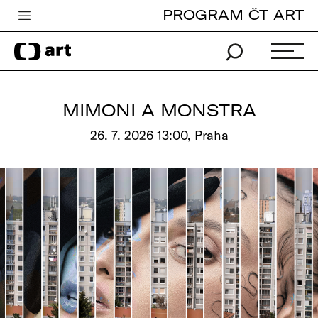
PROGRAM ČT ART
Česká televize
Zpravodajství
Sport
MIMONI A MONSTRA
iVysílání
26. 7. 2026 13:00, Praha
TV program
Pro děti
edu
Vše o ČT