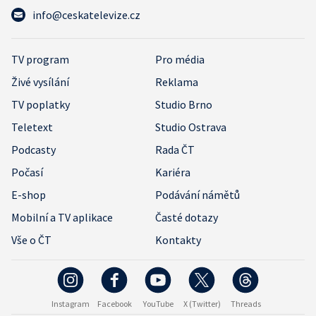
info@ceskatelevize.cz
TV program
Pro média
Živé vysílání
Reklama
TV poplatky
Studio Brno
Teletext
Studio Ostrava
Podcasty
Rada ČT
Počasí
Kariéra
E-shop
Podávání námětů
Mobilní a TV aplikace
Časté dotazy
Vše o ČT
Kontakty
Instagram
Facebook
YouTube
X (Twitter)
Threads