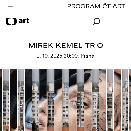
PROGRAM ČT ART
Česká televize
Zpravodajství
Sport
MIREK KEMEL TRIO
iVysílání
9. 10. 2025 20:00, Praha
TV program
Pro děti
edu
Vše o ČT