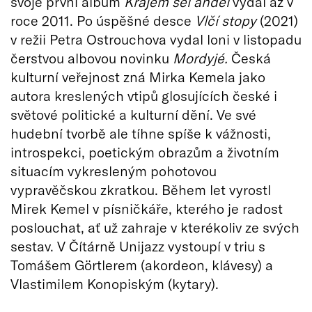
svoje první album
Krajem šel anděl
vydal až v
roce 2011. Po úspěšné desce
Vlčí stopy
(2021)
v režii Petra Ostrouchova vydal loni v listopadu
čerstvou albovou novinku
Mordyjé.
Česká
kulturní veřejnost zná Mirka Kemela jako
autora kreslených vtipů glosujících české i
světové politické a kulturní dění. Ve své
hudební tvorbě ale tíhne spíše k vážnosti,
introspekci, poetickým obrazům a životním
situacím vykresleným pohotovou
vypravěčskou zkratkou. Během let vyrostl
Mirek Kemel v písničkáře, kterého je radost
poslouchat, ať už zahraje v kterékoliv ze svých
sestav. V Čítárně Unijazz vystoupí v triu s
Tomášem Görtlerem (akordeon, klávesy) a
Vlastimilem Konopiským (kytary).