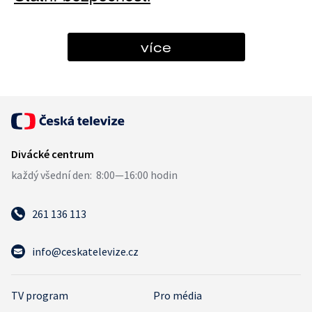
více
261 136 113
info@ceskatelevize.cz
TV program
Pro média