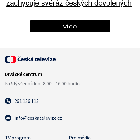
zachycuje svéráz českých dovolených
více
261 136 113
info@ceskatelevize.cz
TV program
Pro média