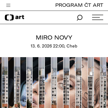
PROGRAM ČT ART
Česká televize
Zpravodajství
Sport
MIRO NOVY
iVysílání
13. 6. 2026 22:00, Cheb
TV program
Pro děti
edu
Vše o ČT