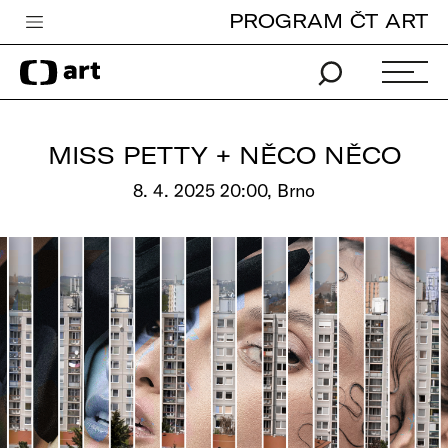
PROGRAM ČT ART
Česká televize
Zpravodajství
Sport
MISS PETTY + NĚCO NĚCO
iVysílání
8. 4. 2025 20:00, Brno
TV program
Pro děti
edu
Vše o ČT