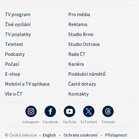
TV program
Pro média
Živé vysílání
Reklama
TV poplatky
Studio Brno
Teletext
Studio Ostrava
Podcasty
Rada ČT
Počasí
Kariéra
E-shop
Podávání námětů
Mobilní a TV aplikace
Časté dotazy
Vše o ČT
Kontakty
Instagram
Facebook
YouTube
X (Twitter)
Threads
© Česká televize
•
English
•
Ochrana soukromí
•
Přístupnost