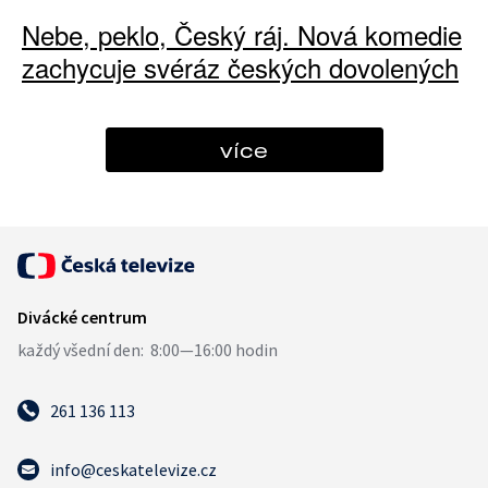
Nebe, peklo, Český ráj. Nová komedie
zachycuje svéráz českých dovolených
více
261 136 113
info@ceskatelevize.cz