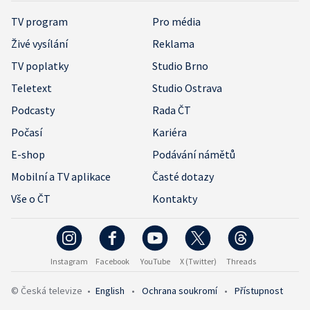
TV program
Pro média
Živé vysílání
Reklama
TV poplatky
Studio Brno
Teletext
Studio Ostrava
Podcasty
Rada ČT
Počasí
Kariéra
E-shop
Podávání námětů
Mobilní a TV aplikace
Časté dotazy
Vše o ČT
Kontakty
Instagram
Facebook
YouTube
X (Twitter)
Threads
© Česká televize
•
English
•
Ochrana soukromí
•
Přístupnost