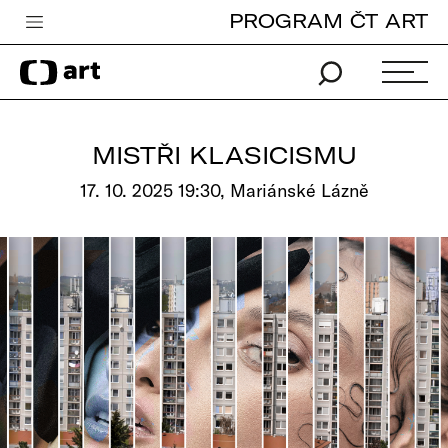
PROGRAM ČT ART
Česká televize
Zpravodajství
Sport
MISTŘI KLASICISMU
iVysílání
17. 10. 2025 19:30, Mariánské Lázně
TV program
Pro děti
edu
Vše o ČT