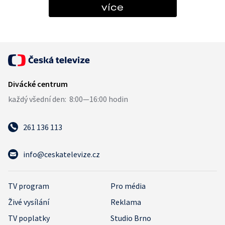
více
261 136 113
info@ceskatelevize.cz
TV program
Pro média
Živé vysílání
Reklama
TV poplatky
Studio Brno