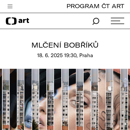
PROGRAM ČT ART
Česká televize
Zpravodajství
Sport
MLČENÍ BOBŘÍKŮ
iVysílání
18. 6. 2025 19:30, Praha
TV program
Pro děti
edu
Vše o ČT