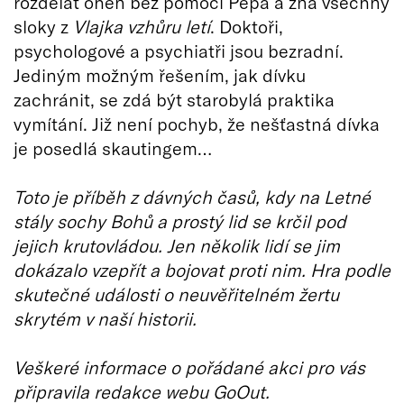
rozdělat oheň bez pomoci Pepa a zná všechny
sloky z
Vlajka vzhůru letí
. Doktoři,
psychologové a psychiatři jsou bezradní.
Jediným možným řešením, jak dívku
zachránit, se zdá být starobylá praktika
vymítání. Již není pochyb, že nešťastná dívka
je posedlá skautingem…
Toto je příběh z dávných časů, kdy na Letné
stály sochy Bohů a prostý lid se krčil pod
jejich krutovládou. Jen několik lidí se jim
dokázalo vzepřít a bojovat proti nim. Hra podle
skutečné události o neuvěřitelném žertu
skrytém v naší historii.
Veškeré informace o pořádané akci pro vás
připravila redakce webu GoOut.