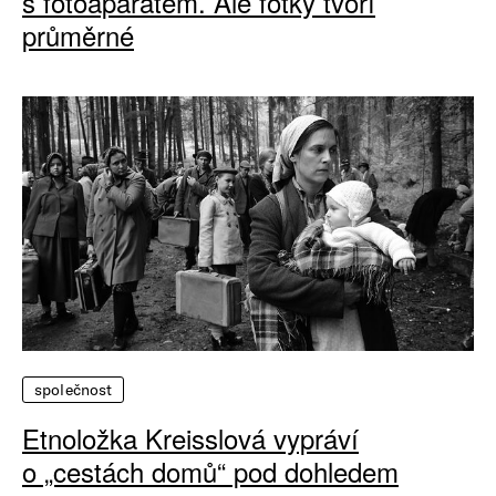
s fotoaparátem. Ale fotky tvoří
průměrné
společnost
Etnoložka Kreisslová vypráví
o „cestách domů“ pod dohledem