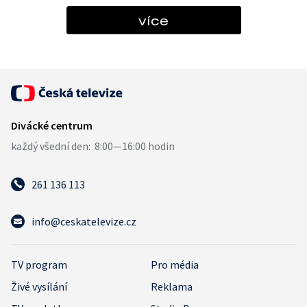
více
261 136 113
info@ceskatelevize.cz
TV program
Pro média
Živé vysílání
Reklama