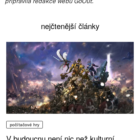
připravila redakce webu GoOut.
nejčtenější články
počítačové hry
V budoucnu není nic než kulturní