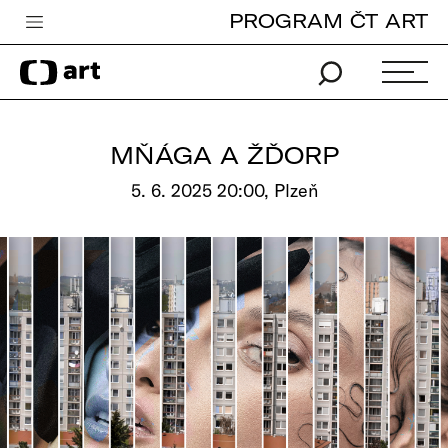
PROGRAM ČT ART
Česká televize
Zpravodajství
Sport
MŇÁGA A ŽĎORP
iVysílání
5. 6. 2025 20:00, Plzeň
TV program
Pro děti
edu
Vše o ČT