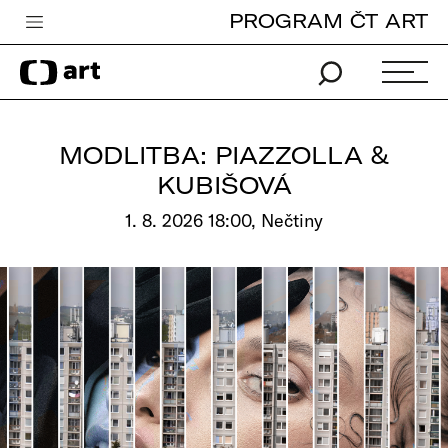
PROGRAM ČT ART
Česká televize
Zpravodajství
Sport
MODLITBA: PIAZZOLLA &
iVysílání
KUBIŠOVÁ
TV program
1. 8. 2026 18:00, Nečtiny
Pro děti
edu
Vše o ČT