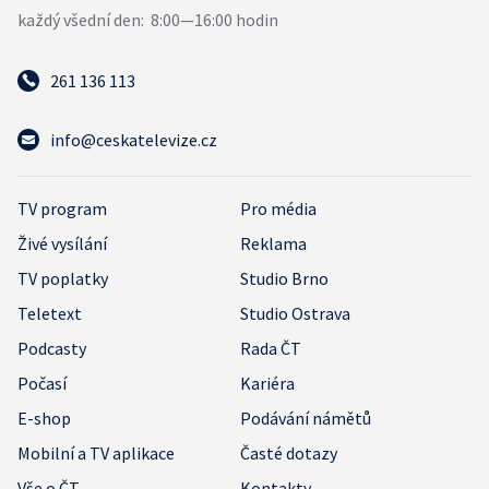
261 136 113
info@ceskatelevize.cz
TV program
Pro média
Živé vysílání
Reklama
TV poplatky
Studio Brno
Teletext
Studio Ostrava
Podcasty
Rada ČT
Počasí
Kariéra
E-shop
Podávání námětů
Mobilní a TV aplikace
Časté dotazy
Vše o ČT
Kontakty