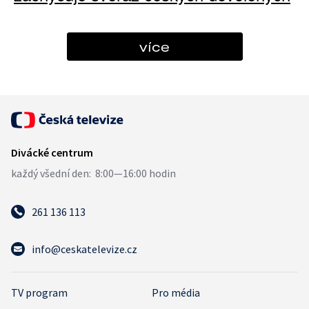
více
261 136 113
info@ceskatelevize.cz
TV program
Pro média