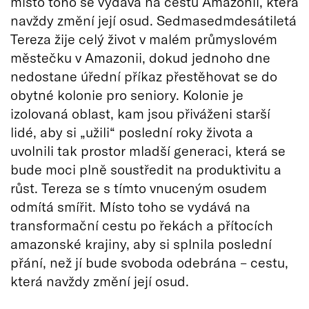
místo toho se vydává na cestu Amazonií, která
navždy změní její osud. Sedmasedmdesátiletá
Tereza žije celý život v malém průmyslovém
městečku v Amazonii, dokud jednoho dne
nedostane úřední příkaz přestěhovat se do
obytné kolonie pro seniory. Kolonie je
izolovaná oblast, kam jsou přiváženi starší
lidé, aby si „užili“ poslední roky života a
uvolnili tak prostor mladší generaci, která se
bude moci plně soustředit na produktivitu a
růst. Tereza se s tímto vnuceným osudem
odmítá smířit. Místo toho se vydává na
transformační cestu po řekách a přítocích
amazonské krajiny, aby si splnila poslední
přání, než jí bude svoboda odebrána – cestu,
která navždy změní její osud.