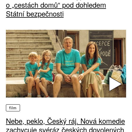
o „cestách domů“ pod dohledem
Státní bezpečnosti
film
Nebe, peklo, Český ráj. Nová komedie
zachycuje svéráz českých dovolených