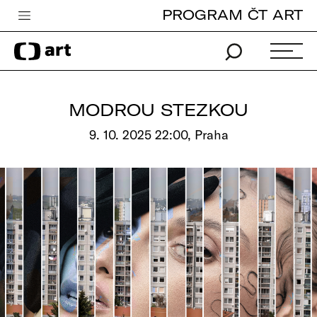
PROGRAM ČT ART
Česká televize
Zpravodajství
Sport
MODROU STEZKOU
iVysílání
9. 10. 2025 22:00, Praha
TV program
Pro děti
edu
Vše o ČT