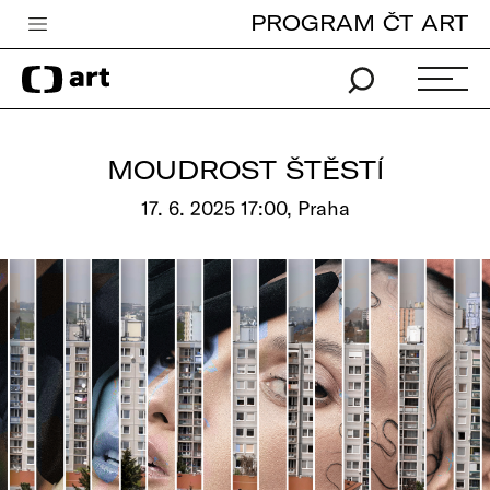
PROGRAM ČT ART
Česká televize
Zpravodajství
Sport
MOUDROST ŠTĚSTÍ
iVysílání
17. 6. 2025 17:00, Praha
TV program
Pro děti
edu
Vše o ČT