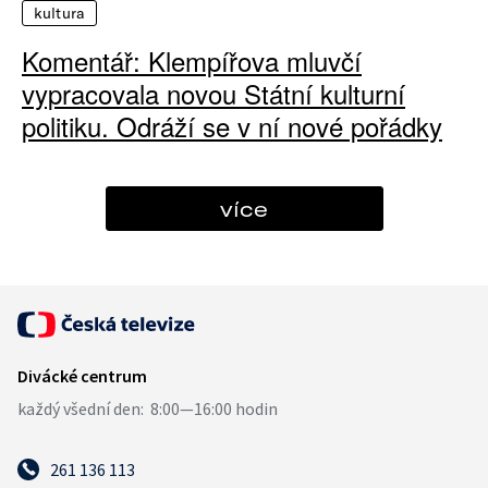
kultura
Komentář: Klempířova mluvčí
vypracovala novou Státní kulturní
politiku. Odráží se v ní nové pořádky
více
261 136 113