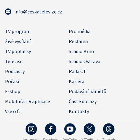
info@ceskatelevize.cz
TV program
Pro média
Živé vysílání
Reklama
TV poplatky
Studio Brno
Teletext
Studio Ostrava
Podcasty
Rada ČT
Počasí
Kariéra
E-shop
Podávání námětů
Mobilní a TV aplikace
Časté dotazy
Vše o ČT
Kontakty
Instagram
Facebook
YouTube
X (Twitter)
Threads