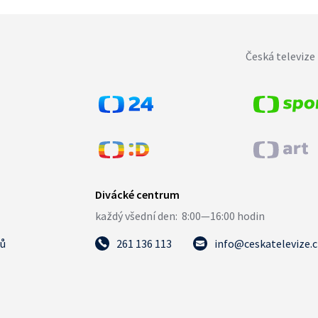
Česká televize 
tů
261 136 113
info@ceskatelevize.