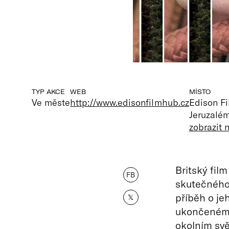
TYP AKCE
WEB
MÍSTO
Ve měste
http://www.edisonfilmhub.cz
Edison F
Jeruzalém
zobrazit
Britský fil
FB
skutečného 
příběh o je
𝕏
ukončeném 
okolním svě