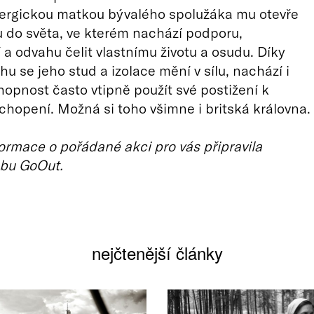
nergickou matkou bývalého spolužáka mu otevře
 do světa, ve kterém nachází podporu,
a odvahu čelit vlastnímu životu a osudu. Díky
u se jeho stud a izolace mění v sílu, nachází i
hopnost často vtipně použít své postižení k
chopení. Možná si toho všimne i britská královna.
ormace o pořádané akci pro vás připravila
bu GoOut.
nejčtenější články