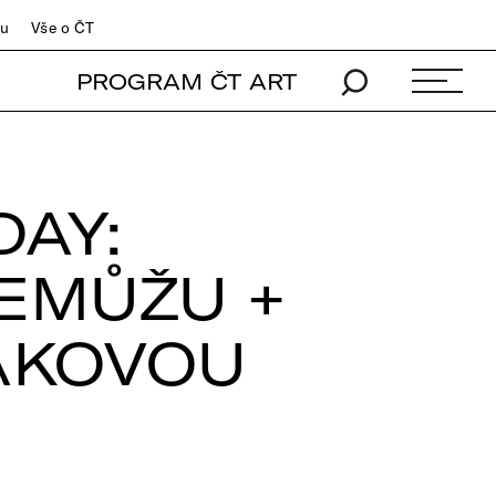
du
Vše o ČT
PROGRAM ČT ART
AY:
NEMŮŽU +
ĎÁKOVOU