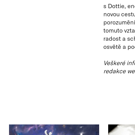
s Dottie, e
novou cestu
porozumění 
tomuto vztah
radost a sc
osvětě a po
Veškeré inf
redakce we