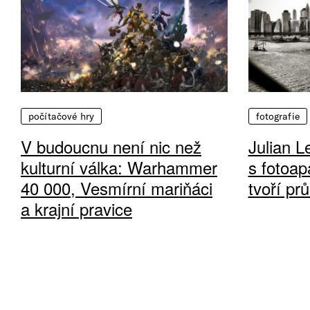
počítačové hry
fotografie
V budoucnu není nic než
Julian L
kulturní válka: Warhammer
s fotoap
40 000, Vesmírní mariňáci
tvoří pr
a krajní pravice