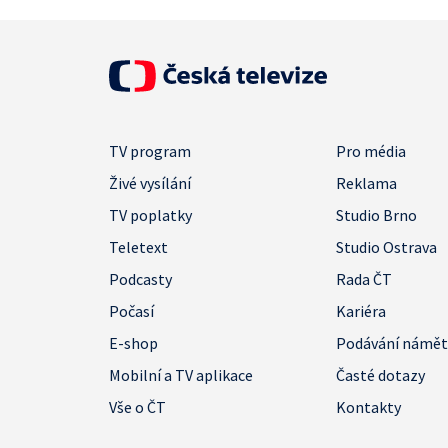
TV program
Pro média
Živé vysílání
Reklama
TV poplatky
Studio Brno
Teletext
Studio Ostrava
Podcasty
Rada ČT
Počasí
Kariéra
E-shop
Podávání námě
Mobilní a TV aplikace
Časté dotazy
Vše o ČT
Kontakty