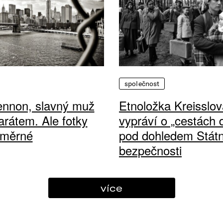
společnost
ennon, slavný muž
Etnoložka Kreisslov
arátem. Ale fotky
vypráví o „cestách
ůměrné
pod dohledem Státn
bezpečnosti
více