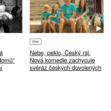
film
á
Nebe, peklo, Český ráj.
 domů“
Nová komedie zachycuje
í
svéráz českých dovolených