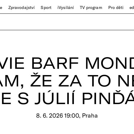
ze
Zpravodajství
Sport
iVysílání
TV program
Pro děti
e
VIE BARF MOND
M, ŽE ZA TO 
E S JÚLIÍ PIN
8. 6. 2026 19:00, Praha