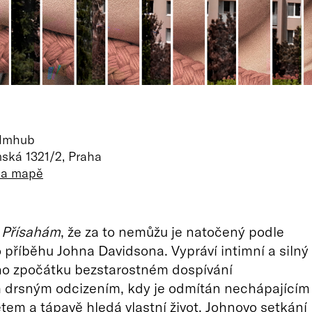
ilmhub
ská 1321/2, Praha
 na mapě
m
Přísahám
, že za to nemůžu je natočený podle
příběhu Johna Davidsona. Vypráví intimní a silný
ho zpočátku bezstarostném dospívání
drsným odcizením, kdy je odmítán nechápajícím
tem a tápavě hledá vlastní život. Johnovo setkání