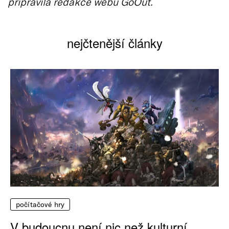
připravila redakce webu GoOut.
nejčtenější články
počítačové hry
V budoucnu není nic než kulturní