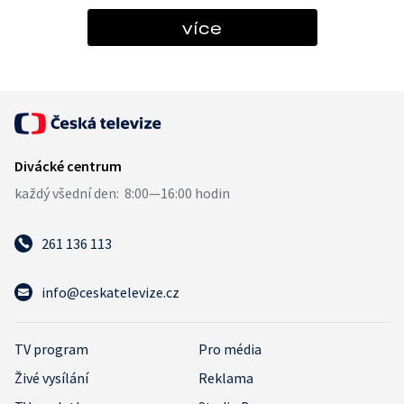
více
261 136 113
info@ceskatelevize.cz
TV program
Pro média
Živé vysílání
Reklama