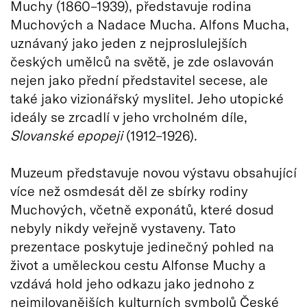
Muchy (1860–1939), představuje rodina
Muchových a Nadace Mucha. Alfons Mucha,
uznávaný jako jeden z nejproslulejších
českých umělců na světě, je zde oslavován
nejen jako přední představitel secese, ale
také jako vizionářský myslitel. Jeho utopické
ideály se zrcadlí v jeho vrcholném díle,
Slovanské epopeji
(1912–1926).
Muzeum představuje novou výstavu obsahující
více než osmdesát děl ze sbírky rodiny
Muchových, včetně exponátů, které dosud
nebyly nikdy veřejně vystaveny. Tato
prezentace poskytuje jedinečný pohled na
život a uměleckou cestu Alfonse Muchy a
vzdává hold jeho odkazu jako jednoho z
nejmilovanějších kulturních symbolů České