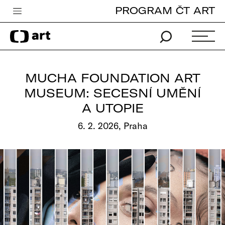
PROGRAM ČT ART
Česká televize
Zpravodajství
Sport
MUCHA FOUNDATION ART
iVysílání
MUSEUM: SECESNÍ UMĚNÍ
A UTOPIE
TV program
6. 2. 2026, Praha
Pro děti
edu
Vše o ČT