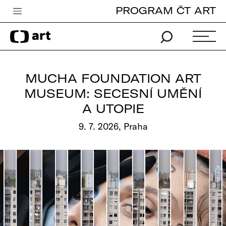
PROGRAM ČT ART
Česká televize
Zpravodajství
Sport
MUCHA FOUNDATION ART
iVysílání
MUSEUM: SECESNÍ UMĚNÍ
A UTOPIE
TV program
9. 7. 2026, Praha
Pro děti
edu
Vše o ČT