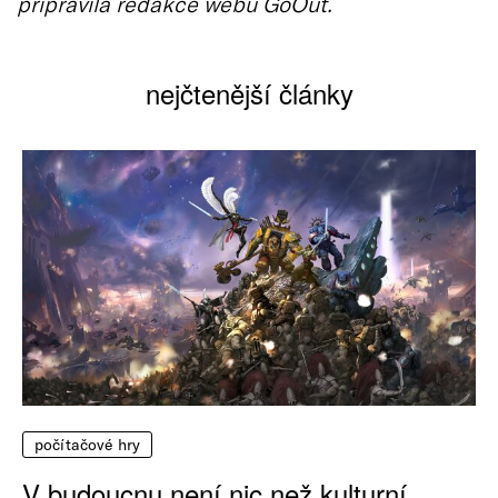
připravila redakce webu GoOut.
nejčtenější články
počítačové hry
V budoucnu není nic než kulturní