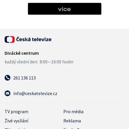
více
261 136 113
info@ceskatelevize.cz
TV program
Pro média
Živé vysílání
Reklama