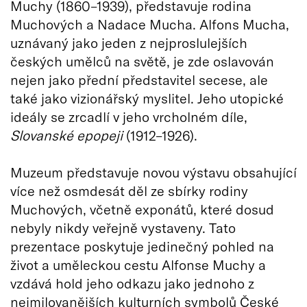
Muchy (1860–1939), představuje rodina
Muchových a Nadace Mucha. Alfons Mucha,
uznávaný jako jeden z nejproslulejších
českých umělců na světě, je zde oslavován
nejen jako přední představitel secese, ale
také jako vizionářský myslitel. Jeho utopické
ideály se zrcadlí v jeho vrcholném díle,
Slovanské epopeji
(1912–1926).
Muzeum představuje novou výstavu obsahující
více než osmdesát děl ze sbírky rodiny
Muchových, včetně exponátů, které dosud
nebyly nikdy veřejně vystaveny. Tato
prezentace poskytuje jedinečný pohled na
život a uměleckou cestu Alfonse Muchy a
vzdává hold jeho odkazu jako jednoho z
nejmilovanějších kulturních symbolů České