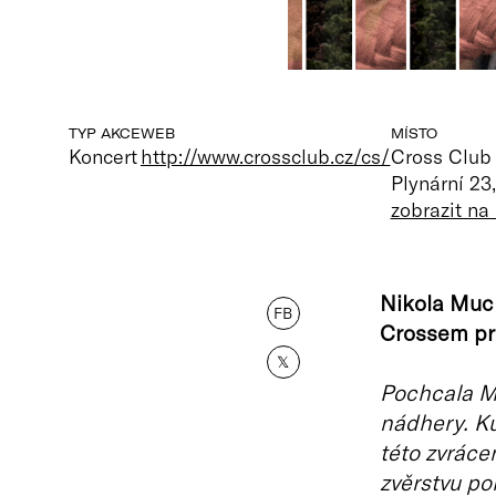
TYP AKCE
WEB
MÍSTO
Koncert
http://www.crossclub.cz/cs/
Cross Club
Plynární 23
zobrazit n
Nikola Muc
FB
Crossem pr
𝕏
Pochcala Mu
nádhery. Ku
této zvráce
zvěrstvu po