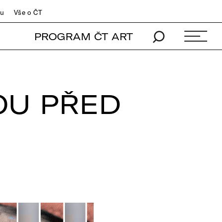
du
Vše o ČT
PROGRAM ČT ART
OU PŘED