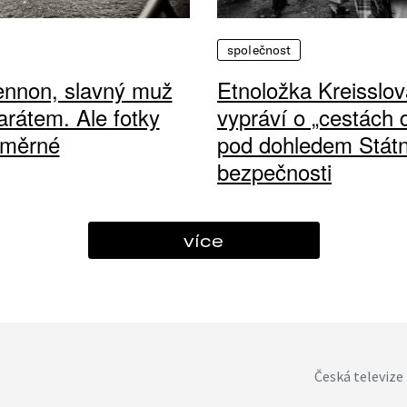
společnost
ennon, slavný muž
Etnoložka Kreisslov
arátem. Ale fotky
vypráví o „cestách
ůměrné
pod dohledem Státn
bezpečnosti
více
Česká televize 