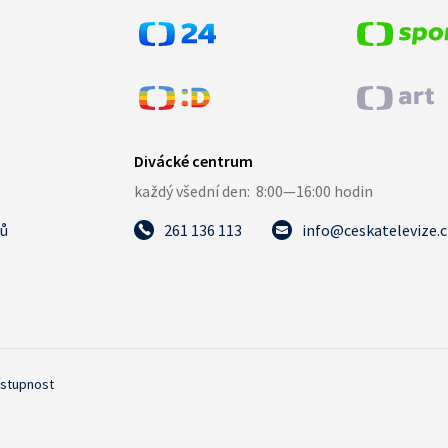
tů
261 136 113
info@ceskatelevize.
ístupnost