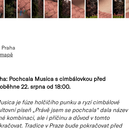
, Praha
a mapě
ha: Pochcala Musica s cimbálovkou před
oběhne 22. srpna od 18:00.
sica je fúze holčičího punku a ryzí cimbálové
ltovní píseň „Právě jsem se pochcala“ dala název
né kombinaci, ale i příčinu a důvod v tomto
kračovat. Tradice v Praze bude pokračovat před