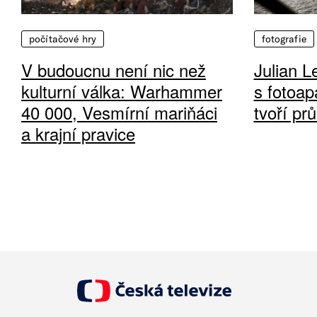
počítačové hry
fotografie
V budoucnu není nic než
Julian L
kulturní válka: Warhammer
s fotoap
40 000, Vesmírní mariňáci
tvoří pr
a krajní pravice