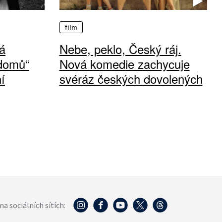
film
á
Nebe, peklo, Český ráj.
 domů“
Nová komedie zachycuje
í
svéráz českých dovolených
na sociálních sítích: