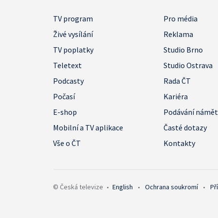
TV program
Pro média
Živé vysílání
Reklama
TV poplatky
Studio Brno
Teletext
Studio Ostrava
Podcasty
Rada ČT
Počasí
Kariéra
E-shop
Podávání námě
Mobilní a TV aplikace
Časté dotazy
Vše o ČT
Kontakty
© Česká televize
•
English
•
Ochrana soukromí
•
Př