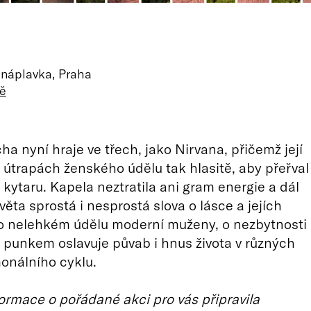
, náplavka, Praha
ě
a nyní hraje ve třech, jako Nirvana, přičemž její
o útrapách ženského údělu tak hlasitě, aby přeřval
í kytaru. Kapela neztratila ani gram energie a dál
věta sprostá i nesprostá slova o lásce a jejích
 o nelehkém údělu moderní muženy, o nezbytnosti
 punkem oslavuje půvab i hnus života v různých
onálního cyklu.
ormace o pořádané akci pro vás připravila