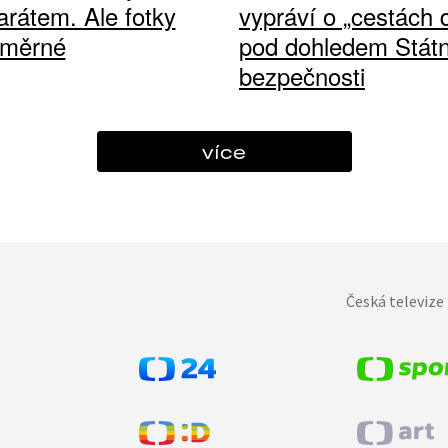
arátem. Ale fotky
vypráví o „cestách
ůměrné
pod dohledem Státn
bezpečnosti
více
Česká televize 