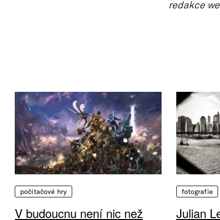
redakce we
počítačové hry
fotografie
V budoucnu není nic než
Julian L