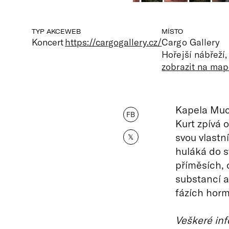
TYP AKCE
WEB
MÍSTO
Koncert
https://cargogallery.cz/
Cargo Gallery
Hořejší nábřeží
zobrazit na map
Kapela Much
FB
Kurt zpívá 
svou vlastn
𝕏
huláká do s
příměsích,
substancí a
fázích horm
Veškeré inf