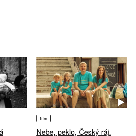
film
á
Nebe, peklo, Český ráj.