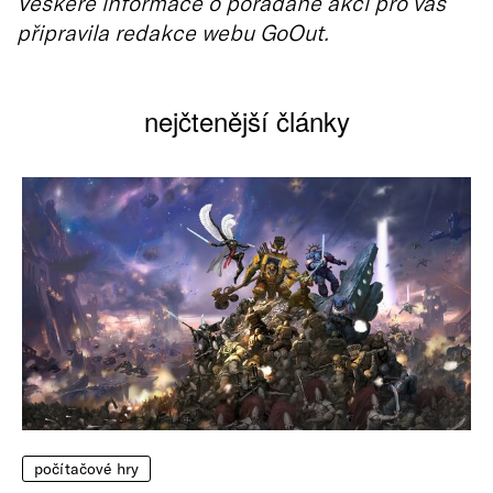
Veškeré informace o pořádané akci pro vás
připravila redakce webu GoOut.
nejčtenější články
počítačové hry