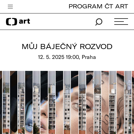
PROGRAM ČT ART
Česká televize
Zpravodajství
Sport
MŮJ BÁJEČNÝ ROZVOD
iVysílání
12. 5. 2025 19:00, Praha
TV program
Pro děti
edu
Vše o ČT