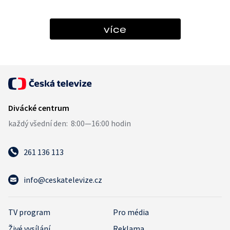
více
261 136 113
info@ceskatelevize.cz
TV program
Pro média
Živé vysílání
Reklama