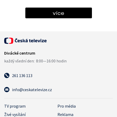
více
261 136 113
info@ceskatelevize.cz
TV program
Pro média
Živé vysílání
Reklama