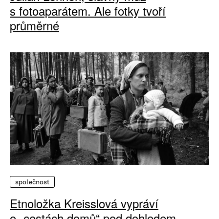
s fotoaparátem. Ale fotky tvoří
průměrné
společnost
Etnoložka Kreisslová vypráví
o „cestách domů“ pod dohledem