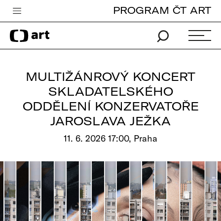
PROGRAM ČT ART
Česká televize
Zpravodajství
Sport
MULTIŽÁNROVÝ KONCERT
iVysílání
SKLADATELSKÉHO
ODDĚLENÍ KONZERVATOŘE
TV program
JAROSLAVA JEŽKA
Pro děti
11. 6. 2026 17:00, Praha
edu
Vše o ČT