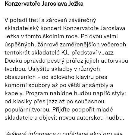
Konzervatoře Jaroslava Ježka
V pořadí třetí a zároveň závěrečný
skladatelský koncert Konzervatoře Jaroslava
Ježka v tomto školním roce. Po dvou velmi
úspěšných, žánrově zaměřenějších večerech
tentokrát skladatelé KJJ představí v Jazz
Docku opravdu pestrý průřez jejich autorskou
tvorbou. Uslyšíte skladby v různých
obsazeních – od sólového klavíru přes
komorní soubory až po větší ansámbly a
kapely. Program nabídne hudbu napříč styly:
od klasiky přes jazz až po současnou
populární tvorbu. Přijďte podpořit mladé
skladatele a objevit novou autorskou hudbu.
Veškeré informace o pořádané akci pro vás