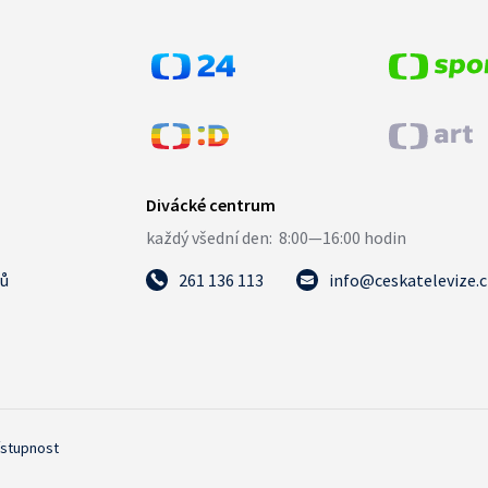
tů
261 136 113
info@ceskatelevize.
ístupnost