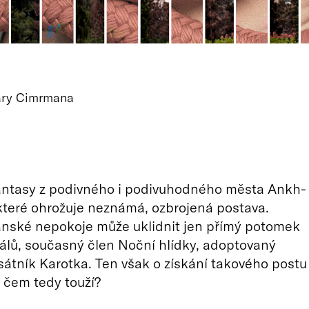
Járy Cimrmana
fantasy z podivného i podivuhodného města Ankh-
teré ohrožuje neznámá, ozbrojená postava.
anské nepokoje může uklidnit jen přímý potomek
álů, současný člen Noční hlídky, adoptovaný
esátník Karotka. Ten však o získání takového postu
 čem tedy touží?