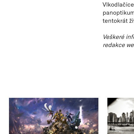
Vlkodlačice,
panoptikum, 
tentokrát ži
Veškeré inf
redakce we