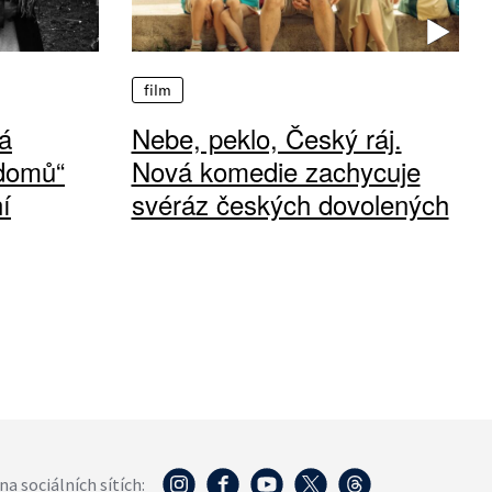
film
á
Nebe, peklo, Český ráj.
 domů“
Nová komedie zachycuje
í
svéráz českých dovolených
na sociálních sítích: