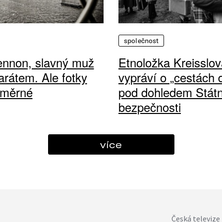
společnost
ennon, slavný muž
Etnoložka Kreisslov
arátem. Ale fotky
vypráví o „cestách
ůměrné
pod dohledem Státn
bezpečnosti
více
Česká televize 