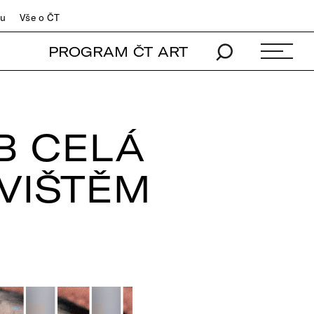
du
Vše o ČT
PROGRAM ČT ART
B CELÁ
VIŠTĚM