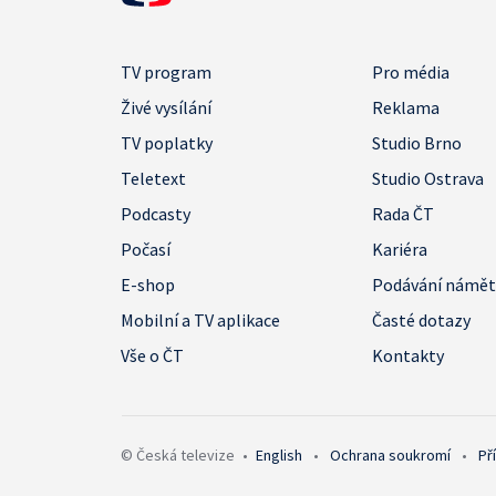
TV program
Pro média
Živé vysílání
Reklama
TV poplatky
Studio Brno
Teletext
Studio Ostrava
Podcasty
Rada ČT
Počasí
Kariéra
E-shop
Podávání námě
Mobilní a TV aplikace
Časté dotazy
Vše o ČT
Kontakty
© Česká televize
•
English
•
Ochrana soukromí
•
Př