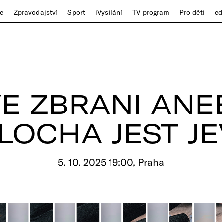
ze
Zpravodajství
Sport
iVysílání
TV program
Pro děti
e
VE ZBRANI ANE
LOCHA JEST JE
5. 10. 2025 19:00, Praha