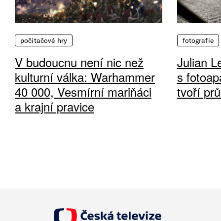
počítačové hry
fotografie
V budoucnu není nic než
Julian L
kulturní válka: Warhammer
s fotoap
40 000, Vesmírní mariňáci
tvoří pr
a krajní pravice