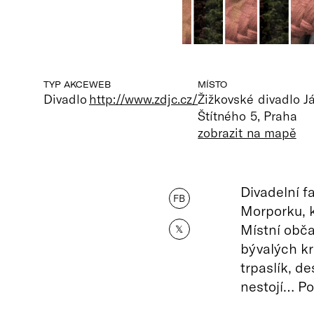
TYP AKCE
WEB
MÍSTO
Divadlo
http://www.zdjc.cz/
Žižkovské divadlo 
Štítného 5, Praha
zobrazit na mapě
Divadelní 
FB
Morporku, k
Místní obč
𝕏
bývalých kr
trpaslík, d
nestojí… Po