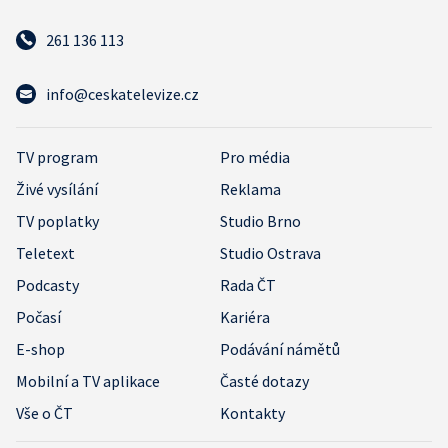
261 136 113
info@ceskatelevize.cz
TV program
Pro média
Živé vysílání
Reklama
TV poplatky
Studio Brno
Teletext
Studio Ostrava
Podcasty
Rada ČT
Počasí
Kariéra
E-shop
Podávání námětů
Mobilní a TV aplikace
Časté dotazy
Vše o ČT
Kontakty