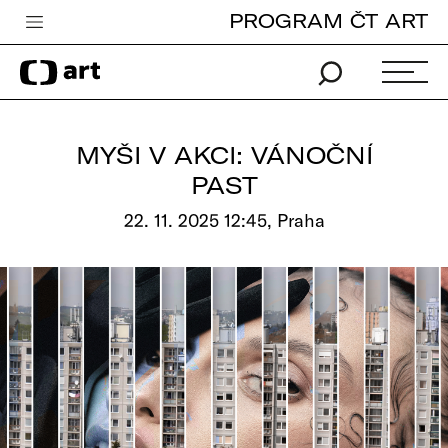
PROGRAM ČT ART
Česká televize
Zpravodajství
Sport
MYŠI V AKCI: VÁNOČNÍ
iVysílání
PAST
TV program
22. 11. 2025 12:45, Praha
Pro děti
edu
Vše o ČT