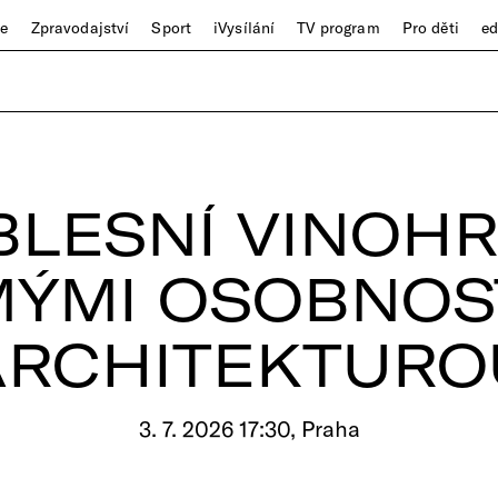
ze
Zpravodajství
Sport
iVysílání
TV program
Pro děti
e
BLESNÍ VINOHR
ÝMI OSOBNOS
ARCHITEKTURO
3. 7. 2026 17:30, Praha