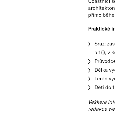
Účastníci s
architekton
přímo běhe
Praktické i
Sraz: za
a 16), v
Průvodce
Délka vy
Terén vy
Děti do 1
Veškeré inf
redakce we