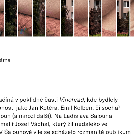
árna
číná v poklidné části
Vinohrad
, kde bydlely
osti jako Jan Kotěra, Emil Kolben, či sochař
loun (a mnozí další). Na Ladislava Šalouna
malíř Josef Váchal, který žil nedaleko ve
 V Šalounově vile se scházelo rozmanité publikum