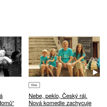
film
á
Nebe, peklo, Český ráj.
 domů“
Nová komedie zachycuje