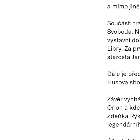
a mimo jiné
Součástí tr
Svoboda. Ne
výstavní do
Libry. Za p
starosta Ja
Dále je pře
Husova sbor
Závěr vychá
Orion a kde
Zdeňka Rykr
legendární