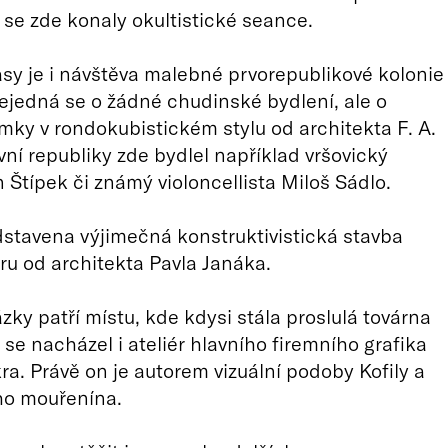
 se zde konaly okultistické seance.
asy je i návštěva malebné prvorepublikové kolonie
jedná se o žádné chudinské bydlení, ale o
mky v rondokubistickém stylu od architekta F. A.
rvní republiky zde bydlel například vršovický
n Štípek či známý violoncellista Miloš Sádlo.
dstavena výjimečná konstruktivistická stavba
u od architekta Pavla Janáka.
zky patří místu, kde kdysi stála proslulá továrna
 se nacházel i ateliér hlavního firemního grafika
a. Právě on je autorem vizuální podoby Kofily a
ho mouřenína.