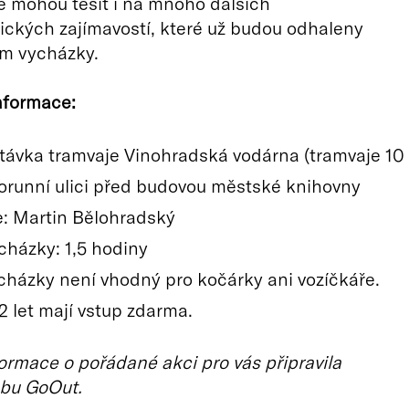
e mohou těšit i na mnoho dalších
ických zajímavostí, které už budou odhaleny
m vycházky.
nformace:
stávka tramvaje Vinohradská vodárna (tramvaje 10
 Korunní ulici před budovou městské knihovny
: Martin Bělohradský
cházky: 1,5 hodiny
cházky není vhodný pro kočárky ani vozíčkáře.
2 let mají vstup zdarma.
ormace o pořádané akci pro vás připravila
bu GoOut.