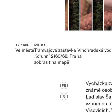
TYP AKCE
MÍSTO
Ve měste
Tramvajová zastávka Vinohradská vod
Korunní 2160/68, Praha
zobrazit na mapě
Vycházka za
FB
známé osobn
Ladislav Ša
𝕏
vzpomínal i 
Vršovicích.