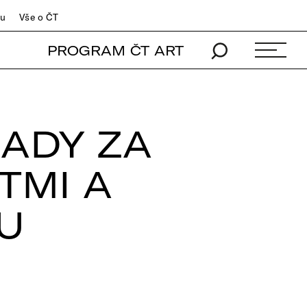
du
Vše o ČT
PROGRAM ČT ART
ADY ZA
TMI A
U