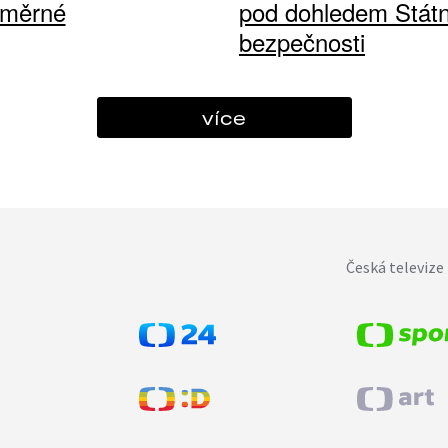
ůměrné
pod dohledem Státn
bezpečnosti
více
Česká televize 