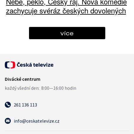
Nebe, peklo, Český ráj. Nová komedie
zachycuje svéráz českých dovolených
více
261 136 113
info@ceskatelevize.cz