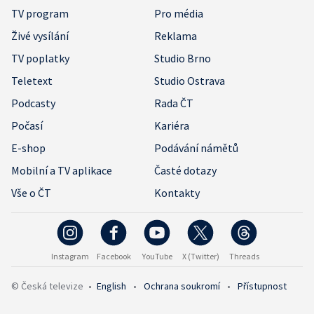
TV program
Pro média
Živé vysílání
Reklama
TV poplatky
Studio Brno
Teletext
Studio Ostrava
Podcasty
Rada ČT
Počasí
Kariéra
E-shop
Podávání námětů
Mobilní a TV aplikace
Časté dotazy
Vše o ČT
Kontakty
Instagram
Facebook
YouTube
X (Twitter)
Threads
© Česká televize
•
English
•
Ochrana soukromí
•
Přístupnost