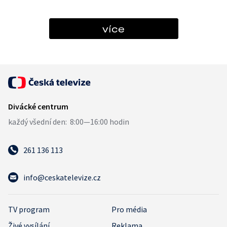
více
261 136 113
info@ceskatelevize.cz
TV program
Pro média
Živé vysílání
Reklama