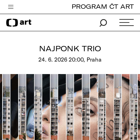
PROGRAM ČT ART
Česká televize
Zpravodajství
Sport
NAJPONK TRIO
iVysílání
24. 6. 2026 20:00, Praha
TV program
Pro děti
edu
Vše o ČT