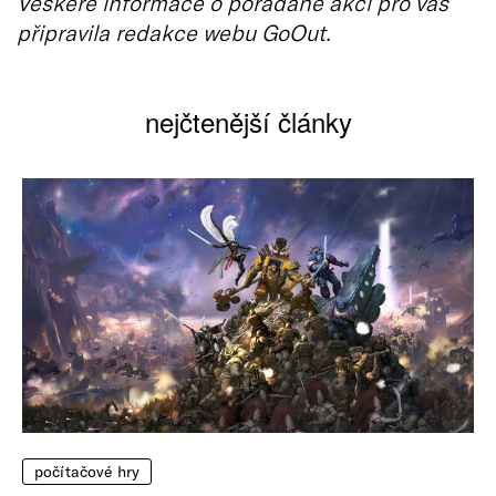
Veškeré informace o pořádané akci pro vás
připravila redakce webu GoOut.
nejčtenější články
počítačové hry