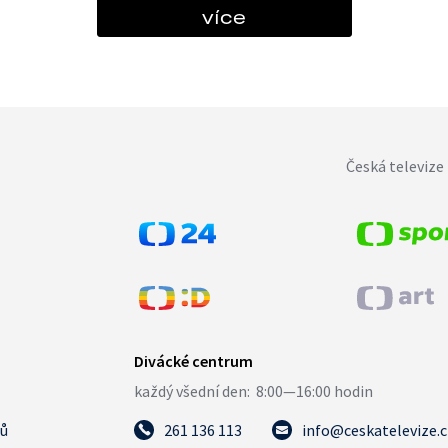
více
Česká televize 
tů
261 136 113
info@ceskatelevize.