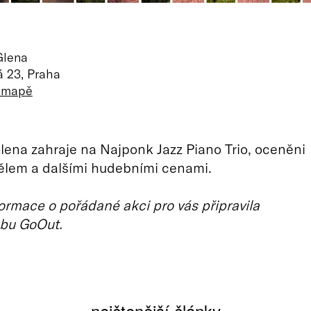
Glena
á 23, Praha
a mapě
ena zahraje na Najponk Jazz Piano Trio, oceněni
ělem a dalšími hudebními cenami.
ormace o pořádané akci pro vás připravila
bu GoOut.
nejčtenější články