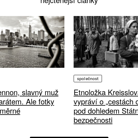
společnost
ennon, slavný muž
Etnoložka Kreisslov
arátem. Ale fotky
vypráví o „cestách
ůměrné
pod dohledem Státn
bezpečnosti