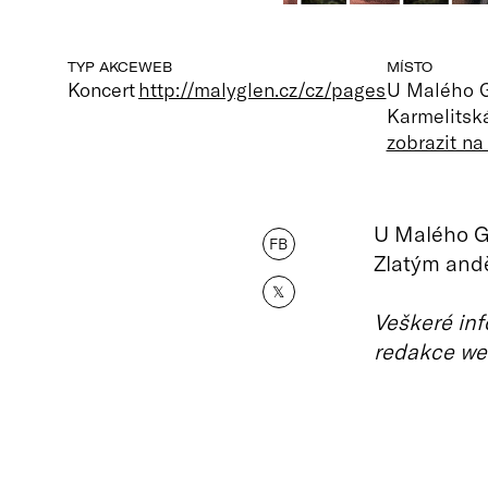
TYP AKCE
WEB
MÍSTO
Koncert
http://malyglen.cz/cz/pages
U Malého 
Karmelitsk
zobrazit n
U Malého Gl
FB
Zlatým and
𝕏
Veškeré inf
redakce we