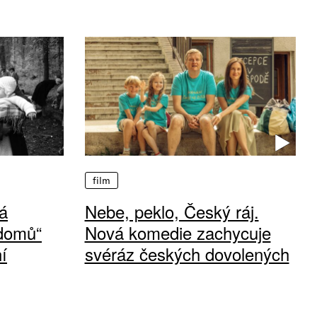
film
á
Nebe, peklo, Český ráj.
 domů“
Nová komedie zachycuje
í
svéráz českých dovolených