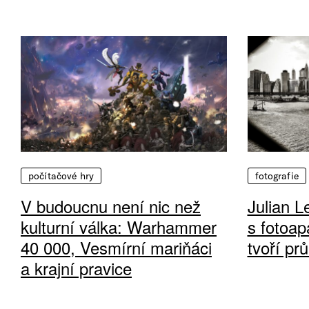
počítačové hry
fotografie
V budoucnu není nic než
Julian L
kulturní válka: Warhammer
s fotoap
40 000, Vesmírní mariňáci
tvoří pr
a krajní pravice