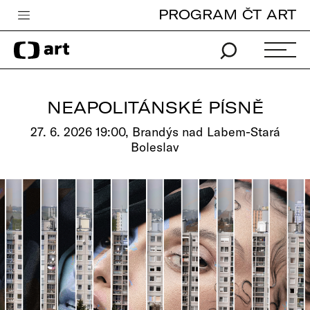
PROGRAM ČT ART
Česká televize
Zpravodajství
Sport
NEAPOLITÁNSKÉ PÍSNĚ
iVysílání
27. 6. 2026 19:00, Brandýs nad Labem-Stará
Boleslav
TV program
Pro děti
edu
Vše o ČT