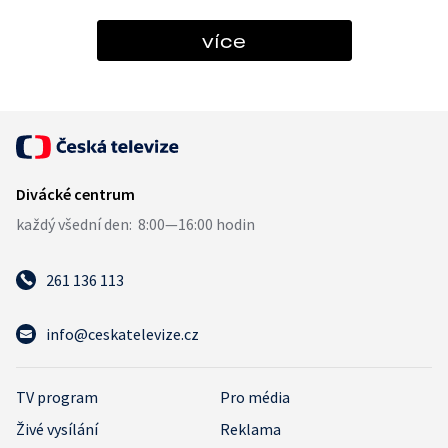
více
261 136 113
info@ceskatelevize.cz
TV program
Pro média
Živé vysílání
Reklama