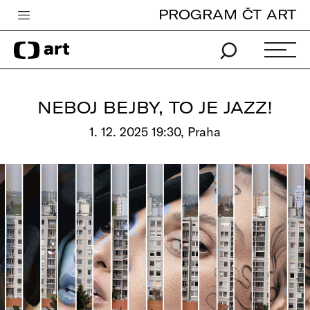
PROGRAM ČT ART
Česká televize
Zpravodajství
Sport
NEBOJ BEJBY, TO JE JAZZ!
iVysílání
1. 12. 2025 19:30, Praha
TV program
Pro děti
edu
Vše o ČT